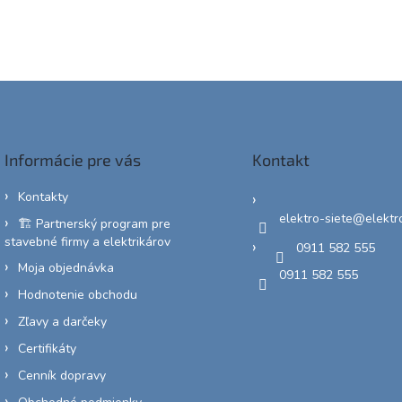
Informácie pre vás
Kontakt
Kontakty
elektro-siete
@
elektr
🏗️ Partnerský program pre
stavebné firmy a elektrikárov
0911 582 555
Moja objednávka
0911 582 555
Hodnotenie obchodu
Zľavy a darčeky
Certifikáty
Cenník dopravy