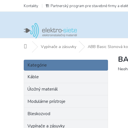
Prejsť
Kontakty
🏗️ Partnerský program pre stavebné firmy a elek
na
obsah
Domov
Vypínače a zásuvky
ABB Basic Slonová ko
BA
B
Preskočiť
o
Kategórie
kategórie
Prie
Neoh
č
hodn
n
Káble
prod
ý
je
p
Úložný materiál
0,0
a
z
Modulárne prístroje
5
n
hviezd
e
Bleskozvod
l
Vypínače a zásuvky