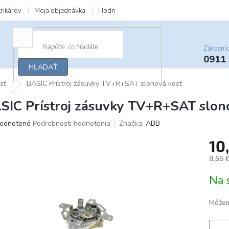
trikárov
Moja objednávka
Hodnotenie obchodu
Zľavy a darčeky
Zákazní
0911
HĽADAŤ
sť
BASIC Prístroj zásuvky TV+R+SAT slonová kosť
SIC Prístroj zásuvky TV+R+SAT slon
merné
odnotené
Podrobnosti hodnotenia
Značka:
ABB
otenie
10
uktu
8,66 
Jedno
Na 
cena:
ičiek.
Môžem