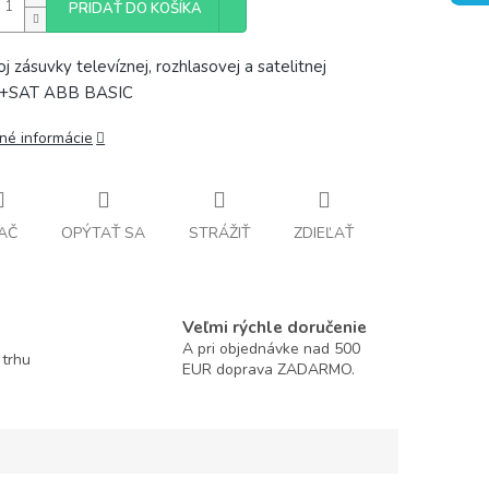
PRIDAŤ DO KOŠÍKA
oj zásuvky televíznej, rozhlasovej a satelitnej
+SAT ABB BASIC
lné informácie
AČ
OPÝTAŤ SA
STRÁŽIŤ
ZDIEĽAŤ
Veľmi rýchle doručenie
A pri objednávke nad 500
 trhu
EUR doprava ZADARMO.