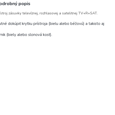
odrobný popis
ístroj zásuvky televíznej, rozhlasovej a satelitnej TV+R+SAT.
tné dokúpiť krytku prístroja (bielu alebo béžovú) a takisto aj
mik (biely alebo slonová kosť).