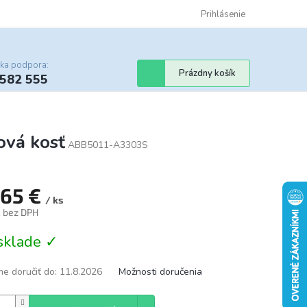
Certifikáty
Cenník dopravy
Obchodné podmienky
Prihlásenie
Sledovanie st
cka podpora:
Nákupný
Prázdny košík
 582 555
košík
ová kosť
ABB5011-A3303S
,65 €
/ ks
€ bez DPH
tková
sklade ✓
e doručiť do:
11.8.2026
Možnosti doručenia