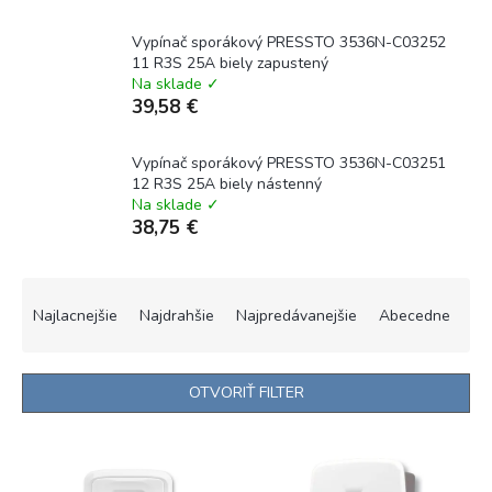
Vypínač sporákový PRESSTO 3536N-C03252
11 R3S 25A biely zapustený
Na sklade ✓
39,58 €
Vypínač sporákový PRESSTO 3536N-C03251
12 R3S 25A biely nástenný
Na sklade ✓
38,75 €
R
a
Najlacnejšie
Najdrahšie
Najpredávanejšie
Abecedne
d
e
n
OTVORIŤ FILTER
i
e
V
p
ý
r