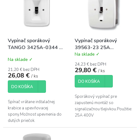
p
o
i
d
s
u
p
k
r
t
o
o
Vypínač sporákový
Vypínač sporákový
d
v
TANGO 3425A-0344 B
39563-23 25A
u
R3 16A biely zapustený
zapustený
Na sklade ✓
k
Priemerné
Na sklade ✓
hodnotenie
t
24,23 € bez DPH
produktu
o
29,80 €
21,20 € bez DPH
/ ks
je
26,08 €
v
/ ks
5,0
DO KOŠÍKA
z
DO KOŠÍKA
5
hviezdičiek.
Sporákový vypínač pre
Spínač vrátane inštalačnej
zapustenú montáž so
krabice a upevňovacej
signalizačnou tlejivkou.Použitie:
spony.Možnosť upevnenia do
25A 400V
dutých priečok.