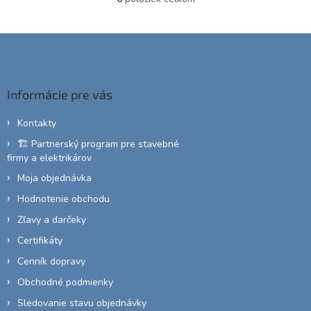
O
v
l
Z
á
á
d
p
a
c
ä
Informácie pre vás
i
t
e
i
p
Kontakty
e
r
🏗️ Partnerský program pre stavebné
v
firmy a elektrikárov
k
y
Moja objednávka
v
Hodnotenie obchodu
ý
p
Zľavy a darčeky
i
Certifikáty
s
u
Cenník dopravy
Obchodné podmienky
Sledovanie stavu objednávky