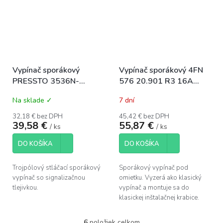
Vypínač sporákový
Vypínač sporákový 4FN
PRESSTO 3536N-
576 20.901 R3 16A
C03252 11 R3S 25A
biely zapustený
Na sklade ✓
7 dní
biely zapustený
32,18 € bez DPH
45,42 € bez DPH
39,58 €
55,87 €
/ ks
/ ks
DO KOŠÍKA
DO KOŠÍKA
Trojpólový stláčací sporákový
Sporákový vypínač pod
vypínač so signalizačnou
omietku. Vyzerá ako klasický
tlejivkou.
vypínač a montuje sa do
klasickej inštalačnej krabice.
6
položiek celkom