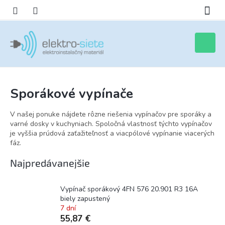
Prejsť
na
obsah
Nákupn
košík
Sporákové vypínače
V našej ponuke nájdete rôzne riešenia vypínačov pre sporáky a
varné dosky v kuchyniach. Spoločná vlastnosť týchto vypínačov
je vyššia prúdová zaťažiteľnosť a viacpólové vypínanie viacerých
fáz.
Najpredávanejšie
Vypínač sporákový 4FN 576 20.901 R3 16A
biely zapustený
7 dní
55,87 €