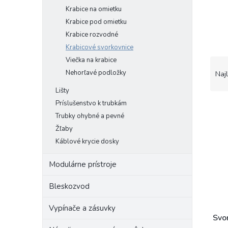
Krabice na omietku
Krabice pod omietku
Krabice rozvodné
Krabicové svorkovnice
Viečka na krabice
R
a
Nehorľavé podložky
Naj
d
Lišty
e
Príslušenstvo k trubkám
V
n
ý
Trubky ohybné a pevné
i
p
e
Žľaby
i
p
Káblové krycie dosky
s
r
p
o
Modulárne prístroje
r
d
o
u
Bleskozvod
d
k
u
t
Vypínače a zásuvky
k
o
Svo