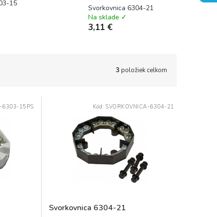
03-15
Svorkovnica 6304-21
Na sklade ✓
3,11 €
3
položiek celkom
-6303-15PS
Kód:
SVORKOVNICA-6304-21
Svorkovnica 6304-21