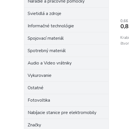
t
v
Náradie a pracovné pomôcky
o
v
Svietidlá a zdroje
0,66
0,
Informačné technológie
Krab
Spojovací materiál
štvo
Spotrebný materiál
Audio a Video vrátniky
Vykurovanie
Ostatné
Fotovoltika
Nabíjacie stanice pre elektromobily
Značky