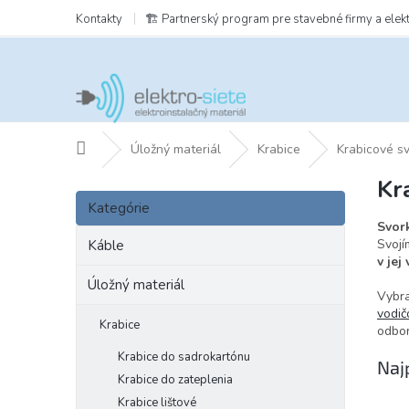
Prejsť
Kontakty
🏗️ Partnerský program pre stavebné firmy a elek
na
obsah
Domov
Úložný materiál
Krabice
Krabicové s
Kr
B
Preskočiť
o
Kategórie
kategórie
č
Svor
n
Svojí
Káble
v jej 
ý
p
Úložný materiál
Vybra
a
vodič
n
Krabice
odbor
e
Krabice do sadrokartónu
l
Naj
Krabice do zateplenia
Krabice lištové