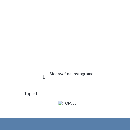
Sledovať na Instagrame
Toplist
Z
á