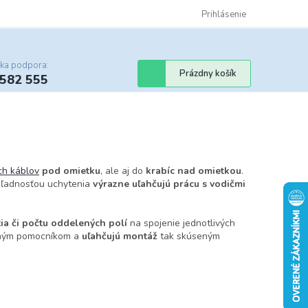
Certifikáty
Cenník dopravy
Obchodné podmienky
Prihlásenie
Sledovanie st
cka podpora:
Nákupný
Prázdny košík
 582 555
košík
ch káblov
pod omietku
, ale aj do
krabíc nad omietkou
.
ehľadnosťou uchytenia
výrazne uľahčujú prácu s vodičmi
ia či počtu oddelených polí
na spojenie jednotlivých
eľným pomocníkom a
uľahčujú montáž
tak skúseným