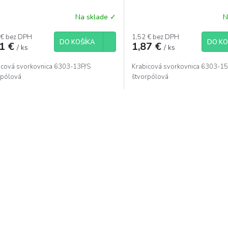
Na sklade ✓
N
 € bez DPH
1,52 € bez DPH
DO KOŠÍKA
DO KO
81 €
1,87 €
/ ks
/ ks
icová svorkovnica 6303-13P/S
Krabicová svorkovnica 6303-15
rpólová
štvorpólová
O
v
l
á
d
a
c
i
e
p
r
v
k