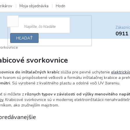
trikárov
Moja objednávka
Hodnotenie obchodu
Zľavy a darčeky
Zákazní
0911
HĽADAŤ
vorkovnice
abicové svorkovnice
kovnice do inštalačných krabíc
slúžia pre pevné uchytenie
elektrický
m tvarom sú prispôsobené veľkosti a formátu inštalačnej krabice a pr
vnútri
. Sú vyrobené z kvalitného plastu a odolné voči UV žiareniu.
ť si môžete z
rôznych typov v závislosti od výšky menovitého napät
ov
. Krabicové svorkovnice sú v modernej elektroinštalácii nenahradit
níkom, ako zručnejším majstrom.
predávanejšie