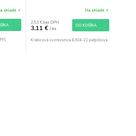
a sklade ✓
Na sklade ✓
2,53 € bez DPH
ŠÍKA
DO KOŠÍKA
3,11 €
/ ks
P/S
Krabicová svorkovnica 6304-21 päťpólová