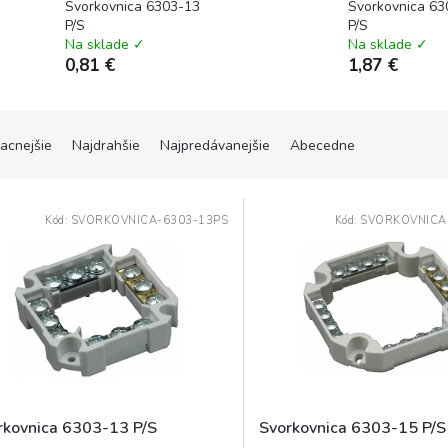
Svorkovnica 6303-13
Svorkovnica 63
P/S
P/S
Na sklade ✓
Na sklade ✓
0,81 €
1,87 €
lacnejšie
Najdrahšie
Najpredávanejšie
Abecedne
Kód:
SVORKOVNICA-6303-13PS
Kód:
SVORKOVNICA
rkovnica 6303-13 P/S
Svorkovnica 6303-15 P/S