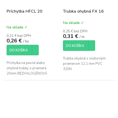
Príchytka HFCL 20
Trubka ohybná FX 16
Na sklade ✓
Priemerné
Na sklade ✓
hodnotenie
0,25 € bez DPH
produktu
0,31 €
0,21 € bez DPH
/ m
je
0,26 €
/ ks
0,0
DO KOŠÍKA
z
DO KOŠÍKA
5
hviezdičiek.
Trubka ohybná s vnútorným
Príchytka na pevné alebo
priemerom 12,1 mm PVC
ohybné trubky o priemere
320N
20mm BEZHALOGÉNOVÁ