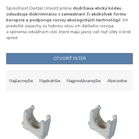
Spoločnosť Dietzel Univolt prísne
dodržiava etický kódex,
odsudzuje diskrimináciu v zamestnaní či akúkoľvek formu
korupcie a podporuje rozvoj ekologických technológií
. Ich
predošlé úspechy sú hybnou silou ich ďalšieho rozvoja
a splnenia odvážnych vízií, ktoré majú jasný cieľ: byť vždy o krok
vpred.
OTVORIŤ FILTER
R
a
Najlacnejšie
Najdrahšie
Najpredávanejšie
Abecedne
d
e
V
n
ý
i
p
e
i
p
s
r
p
o