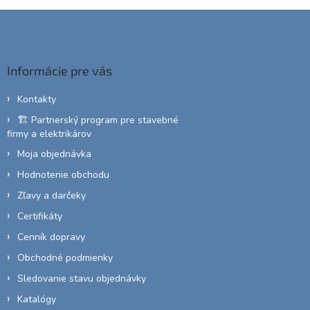
v
a
Z
a
c
á
n
i
i
p
e
e
ä
p
Informácie pre vás
r
t
v
i
Kontakty
k
e
y
🏗️ Partnerský program pre stavebné
v
firmy a elektrikárov
ý
p
Moja objednávka
i
Hodnotenie obchodu
s
u
Zľavy a darčeky
Certifikáty
Cenník dopravy
Obchodné podmienky
Sledovanie stavu objednávky
Katalógy