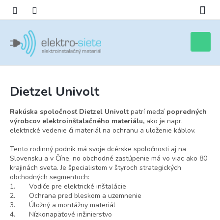
Prejsť
na
obsah
Nákupn
košík
Dietzel Univolt
Rakúska spoločnosť Dietzel Univolt
patrí medzí
popredných
výrobcov elektroinštalačného materiálu,
ako je napr.
elektrické vedenie či materiál na ochranu a uloženie káblov.
Tento rodinný podnik má svoje dcérske spoločnosti aj na
Slovensku a v Číne, no obchodné zastúpenie má vo viac ako 80
krajinách sveta. Je špecialistom v štyroch strategických
obchodných segmentoch:
1. Vodiče pre elektrické inštalácie
2. Ochrana pred bleskom a uzemnenie
3. Úložný a montážny materiál
4. Nízkonapäťové inžinierstvo