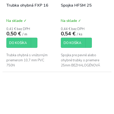
Trubka ohybná FXP 16
Spojka HFSM 25
Na sklade ✓
Na sklade ✓
0,41 € bez DPH
0,44 € bez DPH
0,50 €
0,54 €
/ m
/ ks
DO KOŠÍKA
DO KOŠÍKA
Trubka ohybná s vnútorným
Spojka pre pevné alebo
priemerom 10,7 mm PVC
ohybné trubky o priemere
750N
25mm BEZHALOGÉNOVÁ