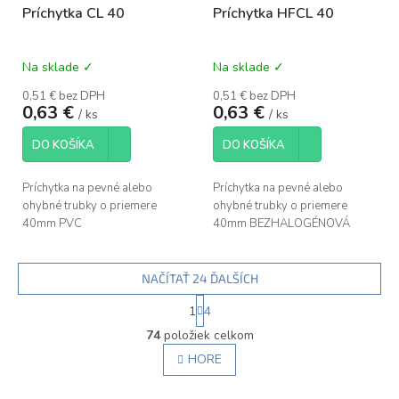
Príchytka CL 40
Príchytka HFCL 40
Na sklade ✓
Na sklade ✓
0,51 € bez DPH
0,51 € bez DPH
0,63 €
0,63 €
/ ks
/ ks
DO KOŠÍKA
DO KOŠÍKA
Príchytka na pevné alebo
Príchytka na pevné alebo
ohybné trubky o priemere
ohybné trubky o priemere
40mm PVC
40mm BEZHALOGÉNOVÁ
NAČÍTAŤ 24 ĎALŠÍCH
S
1
4
t
O
r
74
položiek celkom
v
á
l
HORE
n
á
k
d
o