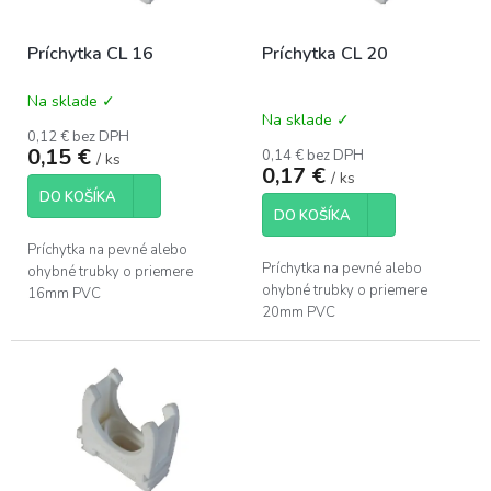
r
d
o
u
Príchytka CL 16
Príchytka CL 20
d
k
u
t
Na sklade ✓
k
o
Priemerné
Na sklade ✓
hodnotenie
t
v
0,12 € bez DPH
produktu
o
0,15 €
0,14 € bez DPH
/ ks
je
0,17 €
v
/ ks
0,0
DO KOŠÍKA
z
DO KOŠÍKA
5
hviezdičiek.
Príchytka na pevné alebo
Príchytka na pevné alebo
ohybné trubky o priemere
ohybné trubky o priemere
16mm PVC
20mm PVC