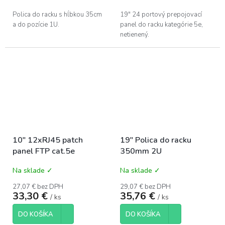
Polica do racku s hĺbkou 35cm
19" 24 portový prepojovací
a do pozície 1U.
panel do racku kategórie 5e,
netienený.
10" 12xRJ45 patch
19" Polica do racku
panel FTP cat.5e
350mm 2U
Na sklade ✓
Na sklade ✓
27,07 € bez DPH
29,07 € bez DPH
33,30 €
35,76 €
/ ks
/ ks
DO KOŠÍKA
DO KOŠÍKA