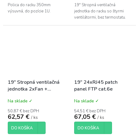
Polica do racku 350mm
19" Stropná ventilačná
výsuvná, do pozície 1U.
jednotka do racku so štyrmi
ventilátormi, bez termostatu.
19" Stropná ventilačná
19" 24xRJ45 patch
jednotka 2xFan +
panel FTP cat.6e
Termostat
Na sklade ✓
Na sklade ✓
50,87 € bez DPH
54,51 € bez DPH
62,57 €
67,05 €
/ ks
/ ks
DO KOŠÍKA
DO KOŠÍKA