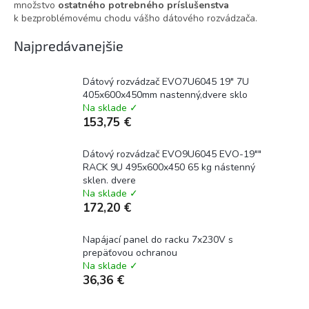
množstvo
ostatného potrebného príslušenstva
k bezproblémovému chodu vášho dátového rozvádzača.
Najpredávanejšie
Dátový rozvádzač EVO7U6045 19" 7U
405x600x450mm nastenný,dvere sklo
Na sklade ✓
153,75 €
Dátový rozvádzač EVO9U6045 EVO-19""
RACK 9U 495x600x450 65 kg nástenný
sklen. dvere
Na sklade ✓
172,20 €
Napájací panel do racku 7x230V s
prepäťovou ochranou
Na sklade ✓
36,36 €