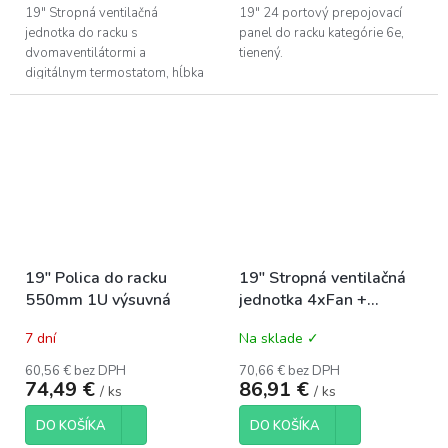
19" Stropná ventilačná
19" 24 portový prepojovací
jednotka do racku s
panel do racku kategórie 6e,
dvomaventilátormi a
tienený.
digitálnym termostatom, hĺbka
200mm
19" Polica do racku
19" Stropná ventilačná
550mm 1U výsuvná
jednotka 4xFan +
Termostat
7 dní
Na sklade ✓
60,56 € bez DPH
70,66 € bez DPH
74,49 €
86,91 €
/ ks
/ ks
DO KOŠÍKA
DO KOŠÍKA