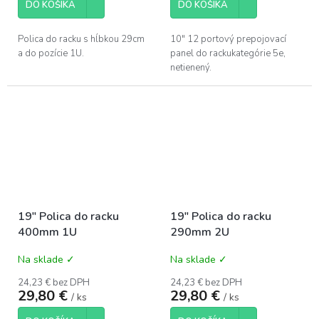
DO KOŠÍKA
DO KOŠÍKA
Polica do racku s hĺbkou 29cm
10" 12 portový prepojovací
a do pozície 1U.
panel do rackukategórie 5e,
netienený.
19" Polica do racku
19" Polica do racku
400mm 1U
290mm 2U
Na sklade ✓
Na sklade ✓
24,23 € bez DPH
24,23 € bez DPH
29,80 €
29,80 €
/ ks
/ ks