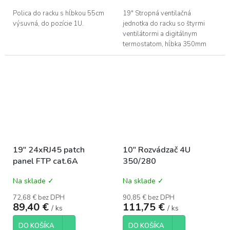
Polica do racku s hĺbkou 55cm
19" Stropná ventilačná
výsuvná, do pozície 1U.
jednotka do racku so štyrmi
ventilátormi a digitálnym
termostatom, hĺbka 350mm
19" 24xRJ45 patch
10" Rozvádzač 4U
panel FTP cat.6A
350/280
Na sklade ✓
Na sklade ✓
72,68 € bez DPH
90,85 € bez DPH
89,40 €
111,75 €
/ ks
/ ks
DO KOŠÍKA
DO KOŠÍKA