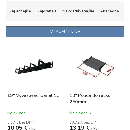
R
a
Najlacnejšie
Najdrahšie
Najpredávanejšie
Abecedne
d
e
n
OTVORIŤ FILTER
i
e
V
p
ý
r
p
o
i
d
s
u
p
k
r
t
o
o
19" Vyväzovací panel 1U
10" Polica do racku
d
v
250mm
u
k
Na sklade ✓
Na sklade ✓
t
o
8,17 € bez DPH
10,72 € bez DPH
10,05 €
13,19 €
v
/ ks
/ ks