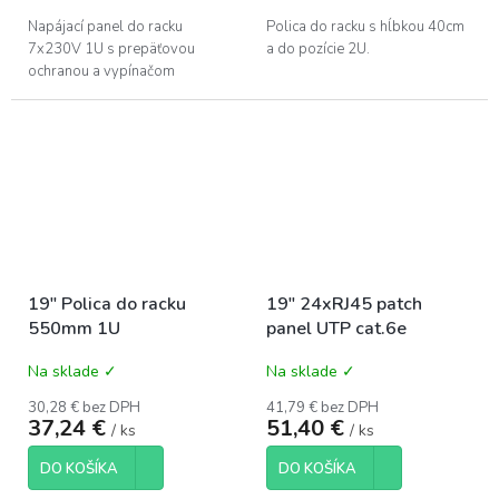
Napájací panel do racku
Polica do racku s hĺbkou 40cm
7x230V 1U s prepäťovou
a do pozície 2U.
ochranou a vypínačom
19" Polica do racku
19" 24xRJ45 patch
550mm 1U
panel UTP cat.6e
Na sklade ✓
Na sklade ✓
30,28 € bez DPH
41,79 € bez DPH
37,24 €
51,40 €
/ ks
/ ks
DO KOŠÍKA
DO KOŠÍKA