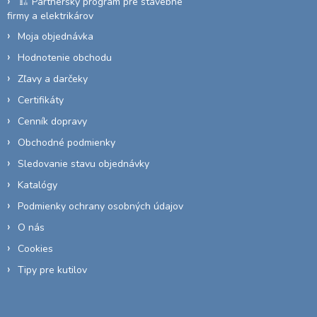
🏗️ Partnerský program pre stavebné
v
firmy a elektrikárov
ý
p
Moja objednávka
i
Hodnotenie obchodu
s
u
Zľavy a darčeky
Certifikáty
Cenník dopravy
Obchodné podmienky
Sledovanie stavu objednávky
Katalógy
Podmienky ochrany osobných údajov
O nás
Cookies
Tipy pre kutilov