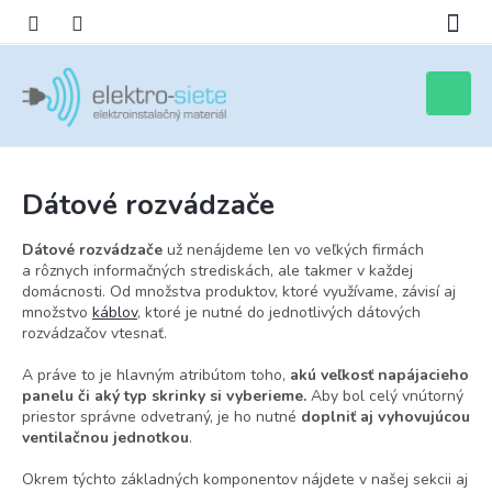
Prejsť
na
obsah
Nákupn
košík
Dátové rozvádzače
Dátové rozvádzače
už nenájdeme len vo veľkých firmách
a rôznych informačných strediskách, ale takmer v každej
domácnosti. Od množstva produktov, ktoré využívame, závisí aj
množstvo
káblov
, ktoré je nutné do jednotlivých dátových
rozvádzačov vtesnať.
A práve to je hlavným atribútom toho,
akú veľkosť napájacieho
panelu či aký typ skrinky si vyberieme.
Aby bol celý vnútorný
priestor správne odvetraný, je ho nutné
doplniť aj vyhovujúcou
ventilačnou jednotkou
.
Okrem týchto základných komponentov nájdete v našej sekcii aj