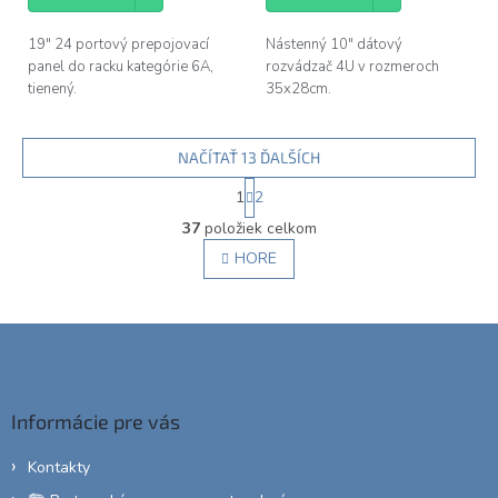
19" 24 portový prepojovací
Nástenný 10" dátový
panel do racku kategórie 6A,
rozvádzač 4U v rozmeroch
tienený.
35x28cm.
NAČÍTAŤ 13 ĎALŠÍCH
S
1
2
t
O
r
37
položiek celkom
v
á
l
HORE
n
á
k
d
o
v
a
Z
a
c
á
n
i
i
p
e
e
ä
p
Informácie pre vás
r
t
v
i
Kontakty
k
e
y