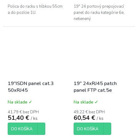
Polica do racku s hĺbkou 55cm
19" 24 portový prepojovací
a do pozície 1U.
panel do racku kategórie 6e,
netienený.
19"ISDN panel cat.3
19" 24xRJ45 patch
50xRJ45
panel FTP cat.5e
Na sklade ✓
Na sklade ✓
41,79 € bez DPH
49,22 € bez DPH
51,40 €
60,54 €
/ ks
/ ks
DO KOŠÍKA
DO KOŠÍKA