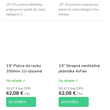
19" 50 portový telefónny
19" 24 portový prepojovací
prepojovací panel do racku
panel do racku kategórie 5e,
kategórie 3.
tienený.
19" Polica do racku
19" Stropná ventilačná
350mm 1U výsuvná
jednotka 4xFan
Na sklade ✓
Na sklade ✓
50,47 € bez DPH
50,47 € bez DPH
62,08 €
62,08 €
/ ks
/ ks
DO KOŠÍKA
DO KOŠÍKA