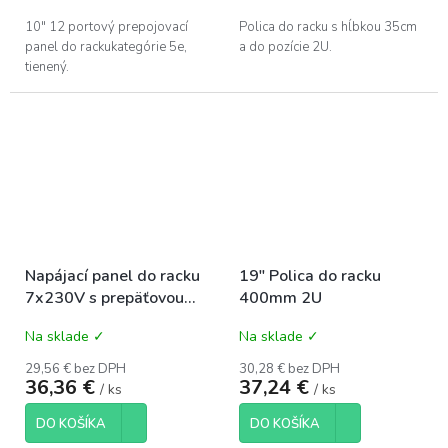
10" 12 portový prepojovací
Polica do racku s hĺbkou 35cm
panel do rackukategórie 5e,
a do pozície 2U.
tienený.
Napájací panel do racku
19" Polica do racku
7x230V s prepäťovou
400mm 2U
ochranou
Na sklade ✓
Na sklade ✓
29,56 € bez DPH
30,28 € bez DPH
36,36 €
37,24 €
/ ks
/ ks
DO KOŠÍKA
DO KOŠÍKA