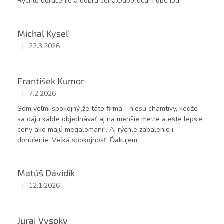
Rýchle doručenie a dobrá cena.Odporucam obchod.
Michal Kyseľ
|
22.3.2026
Hodnotenie obchodu je 5 z 5 hviezdičiek.
František Kumor
|
7.2.2026
Hodnotenie obchodu je 5 z 5 hviezdičiek.
Som veľmi spokojný,,že táto firma - niesu chamtivy, keďže
sa dáju káble objednávať aj na menšie metre a ešte lepšie
ceny ako majú megalomani". Aj rýchle zabalenie i
doručenie. Veľká spokojnosť. Ďakujem
Matúš Dávidík
|
12.1.2026
Hodnotenie obchodu je 5 z 5 hviezdičiek.
Juraj Vysoky