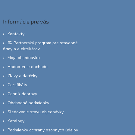
á
n
c
i
p
i
e
e
ä
Informácie pre vás
p
t
r
i
Kontakty
v
e
k
🏗️ Partnerský program pre stavebné
y
firmy a elektrikárov
v
ý
Moja objednávka
p
Hodnotenie obchodu
i
s
Zľavy a darčeky
u
Certifikáty
Cenník dopravy
Obchodné podmienky
Sledovanie stavu objednávky
Katalógy
Podmienky ochrany osobných údajov