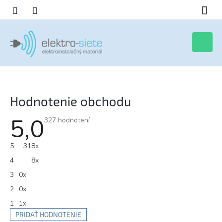
Prejsť
na
obsah
Nákupn
košík
Hodnotenie obchodu
5,0
Priemerné
327 hodnotení
hodnotenie
obchodu
je
5
318x
5,0
z
4
8x
5
hviezdičiek.
3
0x
2
0x
1
1x
PRIDAŤ HODNOTENIE