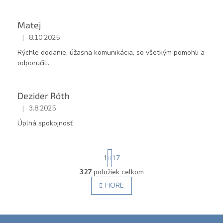
Matej
|
8.10.2025
Hodnotenie obchodu je 5 z 5 hviezdičiek.
Rýchle dodanie, úžasna komunikácia, so všetkým pomohli a
odporučili.
Dezider Róth
|
3.8.2025
Hodnotenie obchodu je 4 z 5 hviezdičiek.
Úplná spokojnosť
S
1
17
t
r
327
položiek celkom
O
á
v
HORE
n
l
k
á
o
v
d
Z
a
a