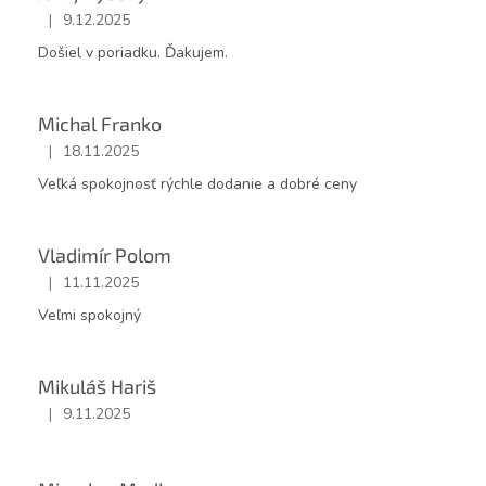
|
9.12.2025
Hodnotenie obchodu je 5 z 5 hviezdičiek.
Došiel v poriadku. Ďakujem.
Michal Franko
|
18.11.2025
Hodnotenie obchodu je 5 z 5 hviezdičiek.
Veľká spokojnosť rýchle dodanie a dobré ceny
Vladimír Polom
|
11.11.2025
Hodnotenie obchodu je 5 z 5 hviezdičiek.
Veľmi spokojný
Mikuláš Hariš
|
9.11.2025
Hodnotenie obchodu je 5 z 5 hviezdičiek.