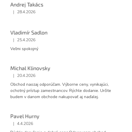
Andrej Takács
|
28.4.2026
Hodnotenie obchodu je 5 z 5 hviezdičiek.
Vladimír Sadlon
|
25.4.2026
Hodnotenie obchodu je 5 z 5 hviezdičiek.
Veľmi spokojný
Michal Klinovsky
|
20.4.2026
Hodnotenie obchodu je 5 z 5 hviezdičiek.
Obchod naozaj odporúčam. Výborne ceny, vynikajúci,
ochotný prístup zamestnancov. Rýchle dodanie. Určite
budem v danom obchode nakupovať aj naďalej.
Pavel Hurny
|
4.4.2026
Hodnotenie obchodu je 5 z 5 hviezdičiek.