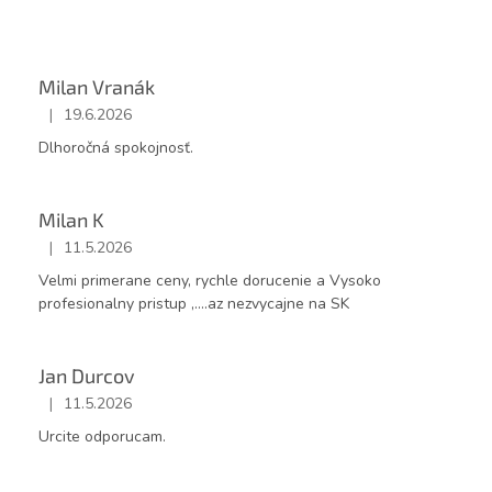
V
ý
p
i
Milan Vranák
s
|
19.6.2026
Hodnotenie obchodu je 5 z 5 hviezdičiek.
h
Dlhoročná spokojnosť.
o
d
n
Milan K
o
t
|
11.5.2026
Hodnotenie obchodu je 5 z 5 hviezdičiek.
e
Velmi primerane ceny, rychle dorucenie a Vysoko
n
profesionalny pristup ,....az nezvycajne na SK
í
Jan Durcov
|
11.5.2026
Hodnotenie obchodu je 5 z 5 hviezdičiek.
Urcite odporucam.