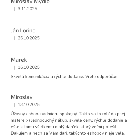
Miroslav Mydlo
|
3.11.2025
Hodnotenie obchodu je 5 z 5 hviezdičiek.
Ján Lörinc
|
26.10.2025
Hodnotenie obchodu je 5 z 5 hviezdičiek.
Marek
|
16.10.2025
Hodnotenie obchodu je 5 z 5 hviezdičiek.
Skvelá komunikácia a rýchle dodanie. Vrelo odporúčam.
Miroslav
|
13.10.2025
Hodnotenie obchodu je 5 z 5 hviezdičiek.
Úžasný eshop. nadmieru spokojný. Takto sa to robí do psej
matere :-) Jednoduchý nákup, skvelé ceny, rýchle dodanie a
ešte k tomu všetkému malý darček, ktorý veľmi potešil.
Ďakujem a nech sa Vám darí, takýchto eshopov nieje veľa.