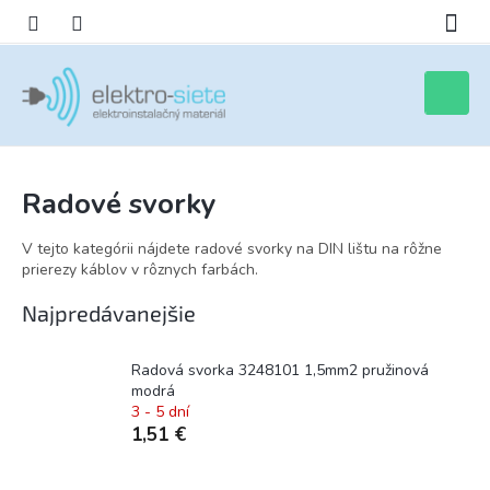
Prejsť
na
obsah
Nákupn
košík
Radové svorky
V tejto kategórii nájdete radové svorky na DIN lištu na rôžne
prierezy káblov v rôznych farbách.
Najpredávanejšie
Radová svorka 3248101 1,5mm2 pružinová
modrá
3 - 5 dní
1,51 €