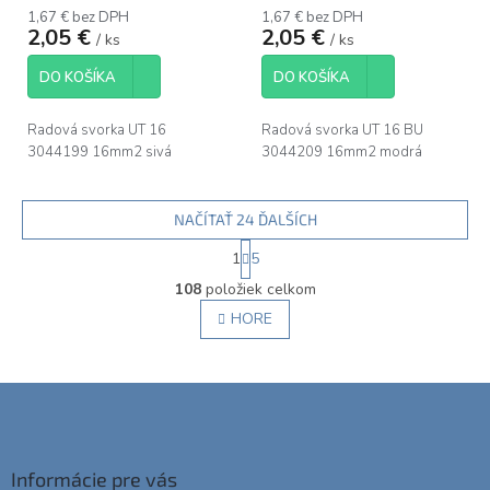
1,67 € bez DPH
1,67 € bez DPH
2,05 €
2,05 €
/ ks
/ ks
DO KOŠÍKA
DO KOŠÍKA
Radová svorka UT 16
Radová svorka UT 16 BU
3044199 16mm2 sivá
3044209 16mm2 modrá
NAČÍTAŤ 24 ĎALŠÍCH
S
1
5
t
O
r
108
položiek celkom
v
á
l
HORE
n
á
k
d
o
v
a
Z
a
c
á
n
i
i
p
e
e
ä
p
Informácie pre vás
r
t