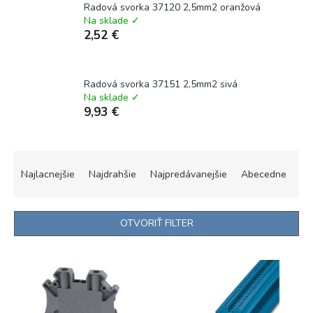
Radová svorka 37120 2,5mm2 oranžová
Na sklade ✓
2,52 €
Radová svorka 37151 2,5mm2 sivá
Na sklade ✓
9,93 €
R
a
Najlacnejšie
Najdrahšie
Najpredávanejšie
Abecedne
d
e
n
OTVORIŤ FILTER
i
e
V
p
ý
r
p
o
i
d