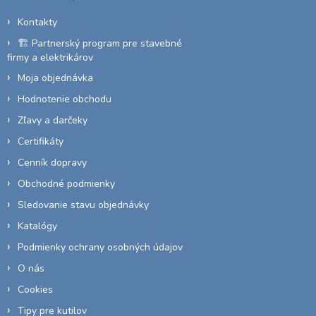
v
i
Kontakty
k
e
y
🏗️ Partnerský program pre stavebné
v
firmy a elektrikárov
ý
p
Moja objednávka
i
Hodnotenie obchodu
s
u
Zľavy a darčeky
Certifikáty
Cenník dopravy
Obchodné podmienky
Sledovanie stavu objednávky
Katalógy
Podmienky ochrany osobných údajov
O nás
Cookies
Tipy pre kutilov