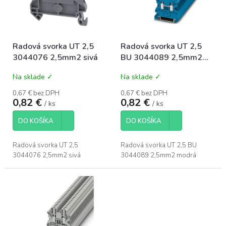
s
u
p
k
r
t
o
o
Radová svorka UT 2,5
Radová svorka UT 2,5
d
v
3044076 2,5mm2 sivá
BU 3044089 2,5mm2
u
modrá
k
Na sklade ✓
Na sklade ✓
t
o
0,67 € bez DPH
0,67 € bez DPH
0,82 €
0,82 €
v
/ ks
/ ks
DO KOŠÍKA
DO KOŠÍKA
Radová svorka UT 2,5
Radová svorka UT 2,5 BU
3044076 2,5mm2 sivá
3044089 2,5mm2 modrá