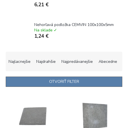
6,21 €
Nehorľavá podložka CEMVIN 100x100x5mm
Na sklade ✓
1,24 €
R
a
Najlacnejšie
Najdrahšie
Najpredávanejšie
Abecedne
d
e
n
OTVORIŤ FILTER
i
e
V
p
ý
r
p
o
i
d
s
u
p