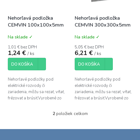
k
r
t
o
o
Nehorľavá podložka
Nehorľavá podložka
d
v
CEMVIN 100x100x5mm
CEMVIN 300x300x5mm
u
k
Na sklade ✓
Na sklade ✓
t
o
1,01 € bez DPH
5,05 € bez DPH
1,24 €
6,21 €
v
/ ks
/ ks
DO KOŠÍKA
DO KOŠÍKA
Nehorľavé podložky pod
Nehorľavé podložky pod
elektrické rozvody či
elektrické rozvody či
zariadenia, môžu sa rezať, vŕtať,
zariadenia, môžu sa rezať, vŕtať,
frézovať a brúsiť.Vyrobené zo
frézovať a brúsiť.Vyrobené zo
zmesi cementu (75,5 %),
zmesi cementu (75,5 %),
buničiny (7,5 %), vody (10 %),
buničiny (7,5 %), vody (10 %),
2
položiek celkom
O
perlitu (5...
perlitu (5...
v
l
Z
á
á
d