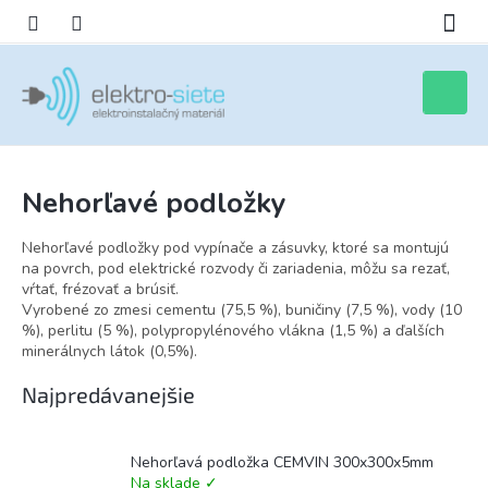
Prejsť
na
obsah
Nákupn
košík
Nehorľavé podložky
Nehorľavé podložky pod vypínače a zásuvky, ktoré sa montujú
na povrch, pod elektrické rozvody či zariadenia, môžu sa rezať,
vŕtať, frézovať a brúsiť.
Vyrobené zo zmesi cementu (75,5 %), buničiny (7,5 %), vody (10
%), perlitu (5 %), polypropylénového vlákna (1,5 %) a ďalších
minerálnych látok (0,5%).
Najpredávanejšie
Nehorľavá podložka CEMVIN 300x300x5mm
Na sklade ✓