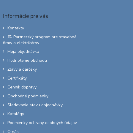
p
a
c
ä
Informácie pre vás
i
t
e
i
p
Kontakty
e
r
🏗️ Partnerský program pre stavebné
v
firmy a elektrikárov
k
y
Moja objednávka
v
Hodnotenie obchodu
ý
p
Zľavy a darčeky
i
Certifikáty
s
u
Cenník dopravy
Obchodné podmienky
Sledovanie stavu objednávky
Katalógy
Podmienky ochrany osobných údajov
O nás