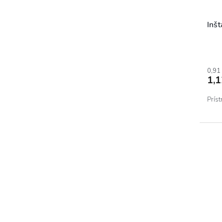
Inš
0,91
1,
Prís