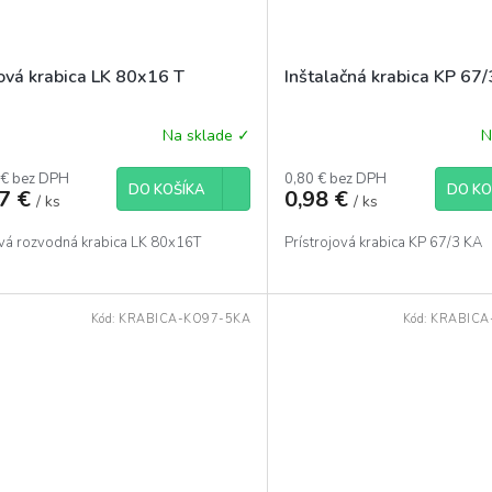
tová krabica LK 80x16 T
Inštalačná krabica KP 67
Na sklade ✓
N
 € bez DPH
0,80 € bez DPH
DO KOŠÍKA
DO KO
87 €
0,98 €
/ ks
/ ks
ová rozvodná krabica LK 80x16T
Prístrojová krabica KP 67/3 KA
Kód:
KRABICA-KO97-5KA
Kód:
KRABICA