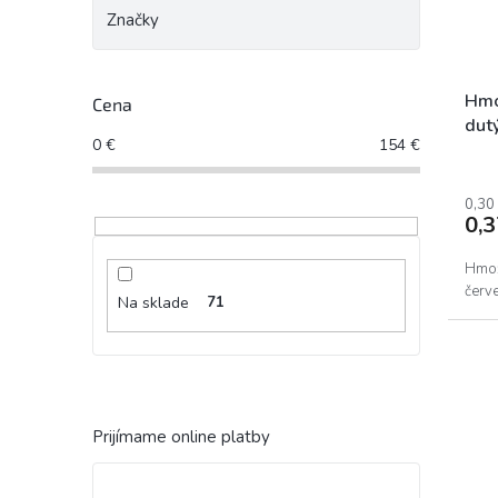
Značky
Hmo
Cena
dut
0
€
154
€
0,30
0,
Hmož
červe
Na sklade
71
Prijímame online platby