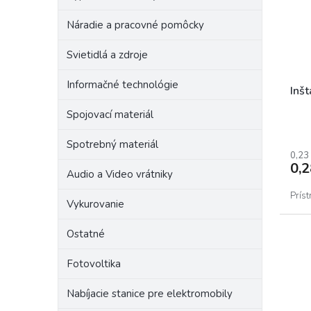
r
p
o
Náradie a pracovné pomôcky
r
d
o
u
Svietidlá a zdroje
d
k
u
t
Informačné technológie
k
o
Inš
t
v
Spojovací materiál
o
v
Spotrebný materiál
0,23
0,
Audio a Video vrátniky
Príst
Vykurovanie
Ostatné
Fotovoltika
Nabíjacie stanice pre elektromobily