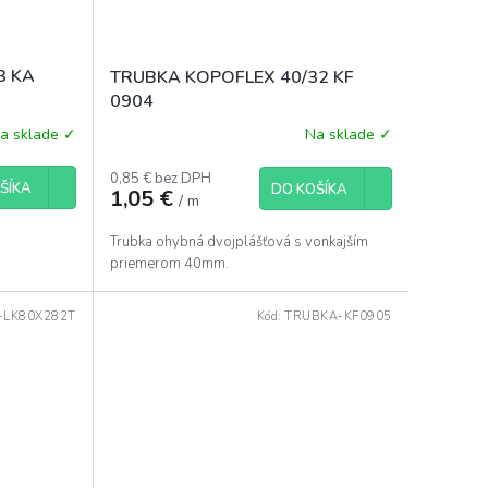
/3 KA
TRUBKA KOPOFLEX 40/32 KF
0904
a sklade ✓
Na sklade ✓
0,85 € bez DPH
ŠÍKA
DO KOŠÍKA
1,05 €
/ m
Trubka ohybná dvojplášťová s vonkajším
priemerom 40mm.
-LK80X282T
Kód:
TRUBKA-KF0905