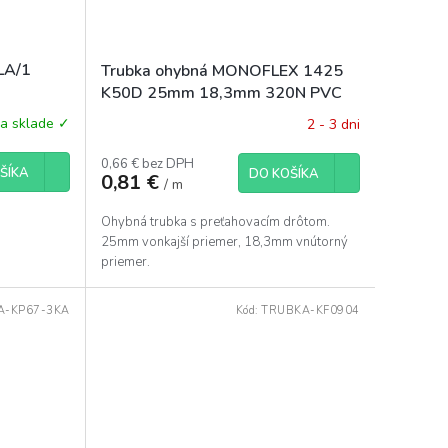
 LA/1
Trubka ohybná MONOFLEX 1425
K50D 25mm 18,3mm 320N PVC
svetlosivá s drôtom
a sklade ✓
2 - 3 dni
0,66 € bez DPH
ŠÍKA
DO KOŠÍKA
0,81 €
/ m
Ohybná trubka s preťahovacím drôtom.
25mm vonkajší priemer, 18,3mm vnútorný
priemer.
A-KP67-3KA
Kód:
TRUBKA-KF0904