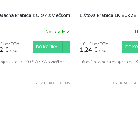
talačná krabica KO 97 s viečkom
Lištová krabica LK 80x28
Na sklade ✓
N
 € bez DPH
1,01 € bez DPH
DO KOŠÍKA
DO KO
12 €
1,24 €
/ ks
/ ks
trojová krabica KO 97/5 KA s viečkom
Lištová rozvodná dvojkrabica L
Kód:
VIECKO-KO100V
Kód:
KRABICA