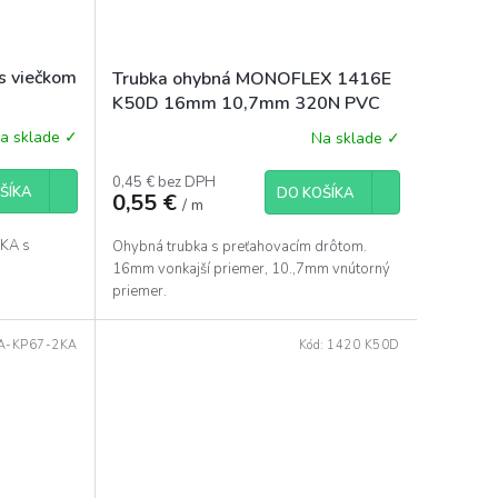
 s viečkom
Trubka ohybná MONOFLEX 1416E
K50D 16mm 10,7mm 320N PVC
svetlosivá s drôtom
a sklade ✓
Na sklade ✓
0,45 € bez DPH
ŠÍKA
DO KOŠÍKA
0,55 €
/ m
 KA s
Ohybná trubka s preťahovacím drôtom.
16mm vonkajší priemer, 10.,7mm vnútorný
priemer.
A-KP67-2KA
Kód:
1420 K50D