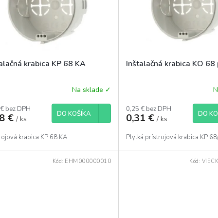
talačná krabica KP 68 KA
Inštalačná krabica KO 68 
Na sklade ✓
N
 € bez DPH
0,25 € bez DPH
DO KOŠÍKA
DO KO
28 €
0,31 €
/ ks
/ ks
rojová krabica KP 68 KA
Plytká prístrojová krabica KP 6
Kód:
EHM000000010
Kód:
VIEC