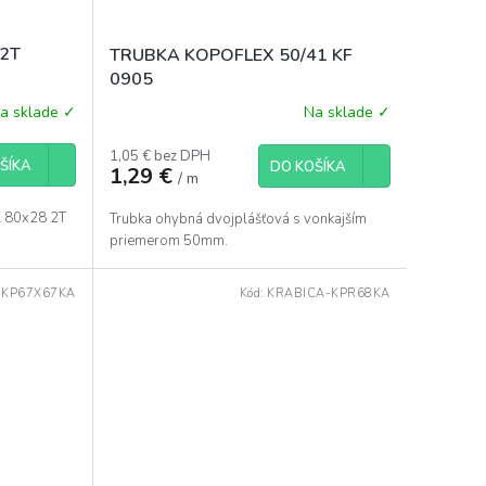
 2T
TRUBKA KOPOFLEX 50/41 KF
0905
a sklade ✓
Na sklade ✓
1,05 € bez DPH
ŠÍKA
DO KOŠÍKA
1,29 €
/ m
K 80x28 2T
Trubka ohybná dvojplášťová s vonkajším
priemerom 50mm.
-KP67X67KA
Kód:
KRABICA-KPR68KA