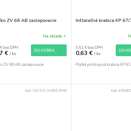
čko ZV 68 AB zaslepovacie
Inštalačná krabica KP 67
Na sklade ✓
N
 € bez DPH
0,51 € bez DPH
DO KOŠÍKA
DO KO
57 €
0,63 €
/ ks
/ ks
ko ZV 68 AB zaslepovacie
Plytká prístrojová krabica KP 6
Kód:
VIECKO-VLK80-RHB
Kód:
KRABI