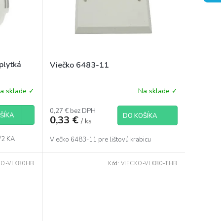
plytká
Viečko 6483-11
a sklade ✓
Na sklade ✓
0,27 € bez DPH
ŠÍKA
DO KOŠÍKA
0,33 €
/ ks
8/2 KA
Viečko 6483-11 pre lištovú krabicu
KO-VLK80HB
Kód:
VIECKO-VLK80-THB