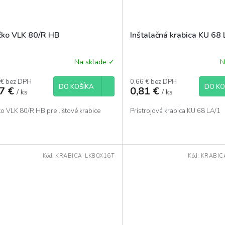
čko VLK 80/R HB
Inštalačná krabica KU 68
Na sklade ✓
N
 € bez DPH
0,66 € bez DPH
DO KOŠÍKA
DO KO
77 €
0,81 €
/ ks
/ ks
ko VLK 80/R HB pre lištové krabice
Prístrojová krabica KU 68 LA/1
Kód:
KRABICA-LK80X16T
Kód:
KRABIC