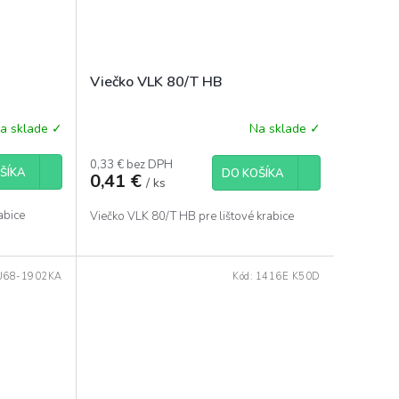
Viečko VLK 80/T HB
a sklade ✓
Na sklade ✓
0,33 € bez DPH
ŠÍKA
DO KOŠÍKA
0,41 €
/ ks
abice
Viečko VLK 80/T HB pre lištové krabice
U68-1902KA
Kód:
1416E K50D