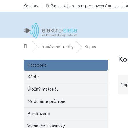
Prejsť
Kontakty
🏗️ Partnerský program pre stavebné firmy a elek
na
obsah
Domov
Predávané značky
Kopos
Ko
B
Preskočiť
o
Kategórie
kategórie
č
n
Káble
R
ý
a
Naj
p
Úložný materiál
d
a
e
Modulárne prístroje
n
V
n
e
ý
i
Bleskozvod
l
p
e
i
p
Vypínače a zásuvky
s