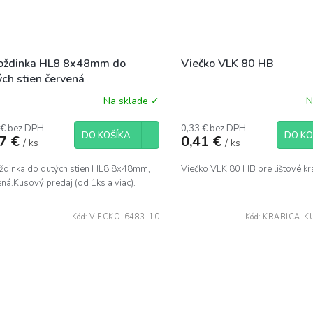
ždinka HL8 8x48mm do
Viečko VLK 80 HB
ých stien červená
Na sklade ✓
N
 € bez DPH
0,33 € bez DPH
DO KOŠÍKA
DO KO
37 €
0,41 €
/ ks
/ ks
dinka do dutých stien HL8 8x48mm,
Viečko VLK 80 HB pre lištové kr
ná.Kusový predaj (od 1ks a viac).
Kód:
VIECKO-6483-10
Kód:
KRABICA-K