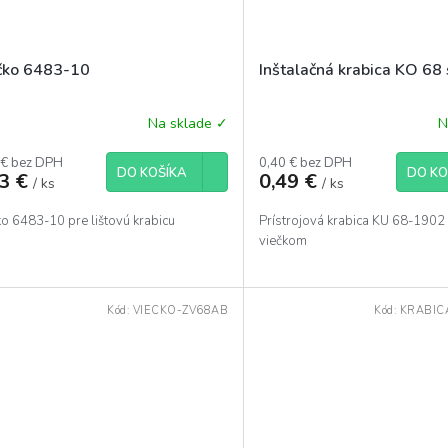
čko 6483-10
Inštalačná krabica KO 68
Na sklade ✓
N
 € bez DPH
0,40 € bez DPH
DO KOŠÍKA
DO KO
43 €
0,49 €
/ ks
/ ks
ko 6483-10 pre lištovú krabicu
Prístrojová krabica KU 68-1902
viečkom
Kód:
VIECKO-ZV68AB
Kód:
KRABIC