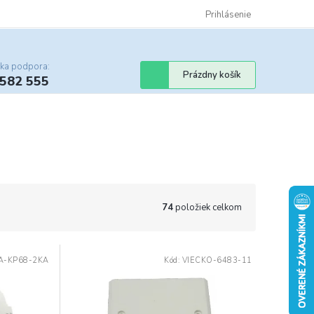
Certifikáty
Cenník dopravy
Obchodné podmienky
Prihlásenie
Sledovanie st
cka podpora:
Nákupný
Prázdny košík
 582 555
košík
74
položiek celkom
A-KP68-2KA
Kód:
VIECKO-6483-11