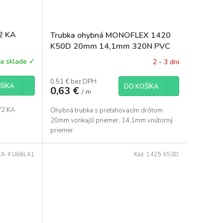
/2 KA
Trubka ohybná MONOFLEX 1420
K50D 20mm 14,1mm 320N PVC
svetlosivá s drôtom
a sklade ✓
2 - 3 dni
0,51 € bez DPH
ŠÍKA
DO KOŠÍKA
0,63 €
/ m
7/2 KA
Ohybná trubka s preťahovacím drôtom.
20mm vonkajší priemer, 14,1mm vnútorný
priemer.
CA-KU68LA1
Kód:
1425 K50D