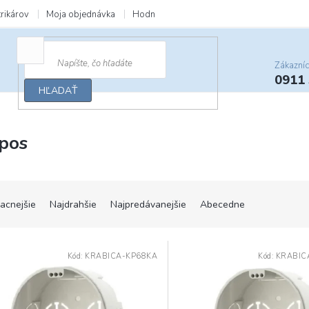
trikárov
Moja objednávka
Hodnotenie obchodu
Zľavy a darčeky
Zákazní
0911
HĽADAŤ
pos
lacnejšie
Najdrahšie
Najpredávanejšie
Abecedne
Kód:
KRABICA-KP68KA
Kód:
KRABIC