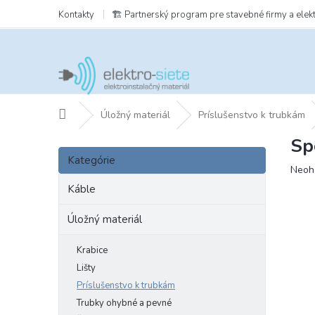
Prejsť
Kontakty
🏗️ Partnerský program pre stavebné firmy a elek
na
obsah
Domov
Úložný materiál
Príslušenstvo k trubkám
Sp
B
Preskočiť
o
Kategórie
kategórie
Prie
Neoh
č
hodn
n
Káble
prod
ý
je
p
Úložný materiál
0,0
a
z
5
n
Krabice
hviezd
e
Lišty
l
Príslušenstvo k trubkám
Trubky ohybné a pevné