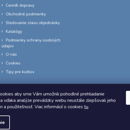
Cenník dopravy
Obchodné podmienky
Sledovanie stavu objednávky
Katalógy
Podmienky ochrany osobných
údajov
O nás
Cookies
Tipy pre kutilov
ookies aby sme Vám umožnili pohodlné prehliadanie
a vďaka analýze prevádzky webu neustále zlepšovali jeho
Copyright 2026
Elektro-siete.sk
. Všetky práva vyhradené.
on a použiteľnosť. Viac informácií o cookies
tu
.
Vytvoril Shoptet
ie