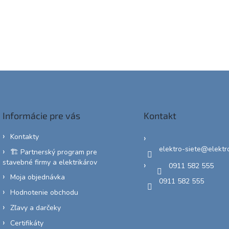
Informácie pre vás
Kontakt
Kontakty
elektro-siete
@
elektr
🏗️ Partnerský program pre
stavebné firmy a elektrikárov
0911 582 555
Moja objednávka
0911 582 555
Hodnotenie obchodu
Zľavy a darčeky
Certifikáty