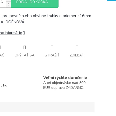
PRIDAŤ DO KOŠÍKA
a pre pevné alebo ohybné trubky o priemere 16mm
HALOGÉNOVÁ
lné informácie
AČ
OPÝTAŤ SA
STRÁŽIŤ
ZDIEĽAŤ
Veľmi rýchle doručenie
A pri objednávke nad 500
 trhu
EUR doprava ZADARMO.