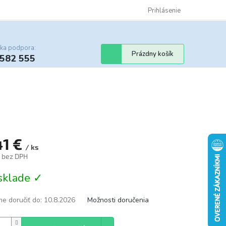
Certifikáty
Cenník dopravy
Obchodné podmienky
Prihlásenie
Sledovanie st
cka podpora:
Nákupný
Prázdny košík
 582 555
košík
41 €
/ ks
€ bez DPH
tková
sklade ✓
e doručiť do:
10.8.2026
Možnosti doručenia