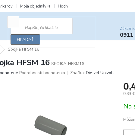
trikárov
Moja objednávka
Hodnotenie obchodu
Zľavy a darčeky
Zákazní
0911
HĽADAŤ
Spojka HFSM 16
ojka HFSM 16
SPOJKA-HFSM16
merné
odnotené
Podrobnosti hodnotenia
Značka:
Dietzel Univolt
otenie
0,
uktu
0,33 
Jedno
Na 
cena:
ičiek.
Môžem