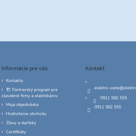
Informácie pre vás
Kontakt
Kontakty
elektro-siete
@
elektr
🏗️ Partnerský program pre
stavebné firmy a elektrikárov
0911 582 555
Moja objednávka
0911 582 555
Hodnotenie obchodu
Zľavy a darčeky
Certifikáty