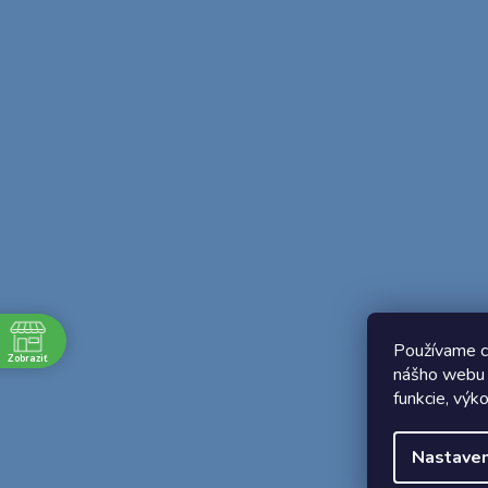
Používame c
Zobraziť
nášho webu 
e
funkcie, výk
1:45
Nastaven
1:45
1:45