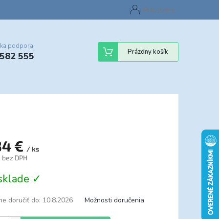
Certifikáty
Cenník dopravy
Obchodné podmienky
Prihlásenie
Sledovanie st
cka podpora:
Nákupný
Prázdny košík
 582 555
košík
34 €
/ ks
€ bez DPH
tková
sklade ✓
e doručiť do:
10.8.2026
Možnosti doručenia