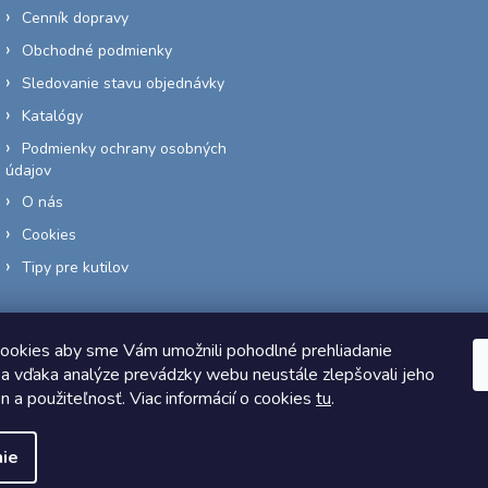
Cenník dopravy
Obchodné podmienky
Sledovanie stavu objednávky
Katalógy
Podmienky ochrany osobných
údajov
O nás
Cookies
Tipy pre kutilov
ookies aby sme Vám umožnili pohodlné prehliadanie
a vďaka analýze prevádzky webu neustále zlepšovali jeho
Copyright 2026
Elektro-siete.sk
. Všetky práva vyhradené.
on a použiteľnosť. Viac informácií o cookies
tu
.
Vytvoril Shoptet
ie