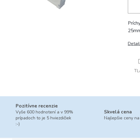
Prích
25m
Detai
TL
Pozitívne recenzie
Skvelá cena
Vyše 600 hodnotení a v 99%
prípadoch to je 5 hviezdičiek
Najlepšie ceny na
:-)