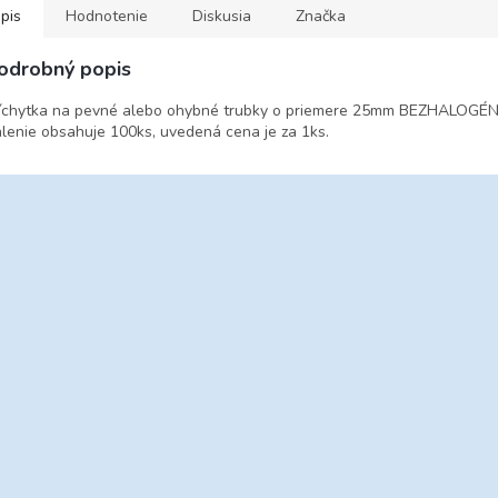
pis
Hodnotenie
Diskusia
Značka
odrobný popis
íchytka na pevné alebo ohybné trubky o priemere 25mm BEZHALOGÉ
lenie obsahuje 100ks, uvedená cena je za 1ks.