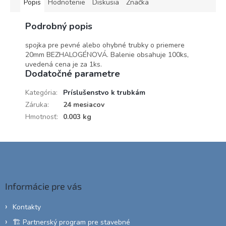
Popis
Hodnotenie
Diskusia
Značka
Podrobný popis
spojka pre pevné alebo ohybné trubky o priemere
20mm BEZHALOGÉNOVÁ. Balenie obsahuje 100ks,
uvedená cena je za 1ks.
Dodatočné parametre
Kategória
:
Príslušenstvo k trubkám
Záruka
:
24 mesiacov
Hmotnosť
:
0.003 kg
Z
á
p
ä
Informácie pre vás
t
i
Kontakty
e
🏗️ Partnerský program pre stavebné