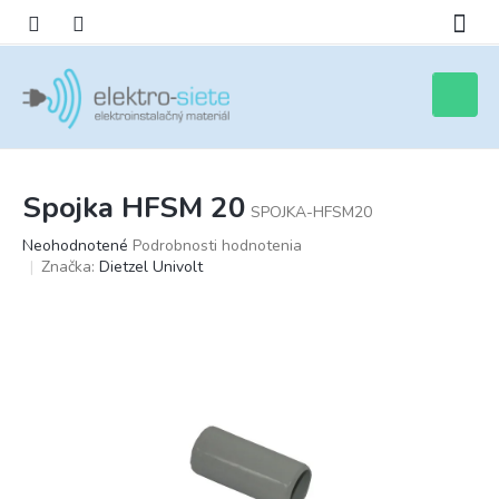
Prejsť
na
obsah
Nákupn
košík
Spojka HFSM 20
SPOJKA-HFSM20
Priemerné
Neohodnotené
Podrobnosti hodnotenia
hodnotenie
Značka:
Dietzel Univolt
produktu
je
0,0
z
5
hviezdičiek.