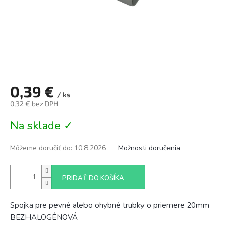
0,39 €
/ ks
0,32 € bez DPH
Jednotková
Na sklade ✓
cena:
Môžeme doručiť do:
10.8.2026
Možnosti doručenia
PRIDAŤ DO KOŠÍKA
Spojka pre pevné alebo ohybné trubky o priemere 20mm
BEZHALOGÉNOVÁ