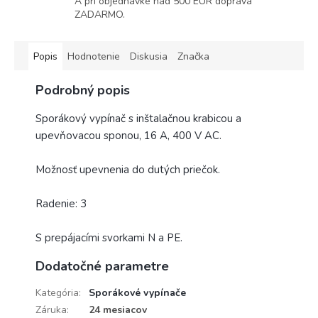
A pri objednávke nad 500 EUR doprava
ZADARMO.
Popis
Hodnotenie
Diskusia
Značka
Podrobný popis
Sporákový vypínač s inštalačnou krabicou a
upevňovacou sponou, 16 A, 400 V AC.
Možnosť upevnenia do dutých priečok.
Radenie: 3
S prepájacími svorkami N a PE.
Dodatočné parametre
Kategória
:
Sporákové vypínače
Záruka
:
24 mesiacov