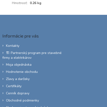
Hmotnosť
:
0.26 kg
Z
á
p
ä
Informácie pre vás
t
i
Kontakty
e
🏗️ Partnerský program pre stavebné
firmy a elektrikárov
Moja objednávka
Hodnotenie obchodu
Zľavy a darčeky
Certifikáty
Cenník dopravy
Obchodné podmienky