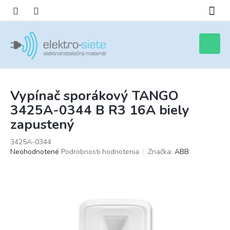
Prejsť
na
obsah
Nákupn
košík
Vypínač sporákový TANGO
3425A-0344 B R3 16A biely
zapustený
3425A-0344
Priemerné
Neohodnotené
Podrobnosti hodnotenia
Značka:
ABB
hodnotenie
produktu
je
0,0
z
5
hviezdičiek.