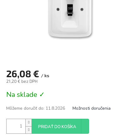
26,08 €
/ ks
21,20 € bez DPH
Jednotková
Na sklade ✓
cena:
Môžeme doručiť do:
11.8.2026
Možnosti doručenia
PRIDAŤ DO KOŠÍKA