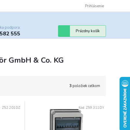
Certifikáty
Cenník dopravy
Obchodné podmienky
Prihlásenie
Sledovanie st
cka podpora:
Nákupný
Prázdny košík
 582 555
košík
ör GmbH & Co. KG
3
položiek celkom
d:
Z52.201DZ
Kód:
Z59.311DY