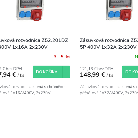
uvková rozvodnica Z52.201DZ
Zásuvková rozvodnica Z
400V 1x16A 2x230V
5P 400V 1x32A 2x230V
3 - 5 dní
N
9 € bez DPH
121,13 € bez DPH
DO KOŠÍKA
DO KO
7,94 €
148,99 €
/ ks
/ ks
vková rozvodnica istená s chráničom,
Zásuvková rozvodnica istená s 
ólová 1x16A/400V, 2x230V
päťpólová 1x32A/400V, 2x230
O
v
l
á
d