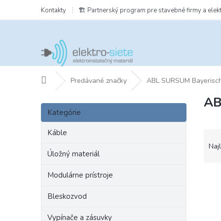
Prejsť
Kontakty
🏗️ Partnerský program pre stavebné firmy a elek
na
obsah
Domov
Predávané značky
ABL SURSUM Bayerisch
AB
B
Preskočiť
o
Kategórie
kategórie
č
n
Káble
R
ý
a
Naj
p
Úložný materiál
d
a
e
Modulárne prístroje
n
V
n
e
ý
i
Bleskozvod
l
p
e
i
p
Vypínače a zásuvky
s