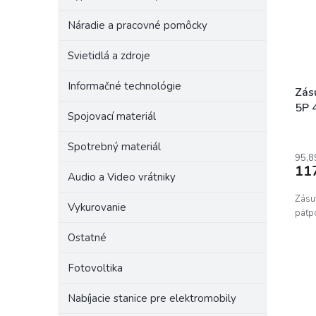
r
p
o
Náradie a pracovné pomôcky
r
d
o
u
Svietidlá a zdroje
d
k
u
t
Informačné technológie
k
o
Zás
t
v
5P 
Spojovací materiál
o
v
Spotrebný materiál
95,8
11
Audio a Video vrátniky
Zásu
Vykurovanie
päťp
Ostatné
Fotovoltika
Nabíjacie stanice pre elektromobily