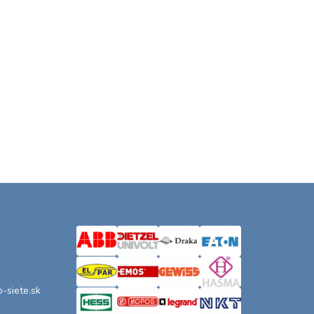
o-siete.sk