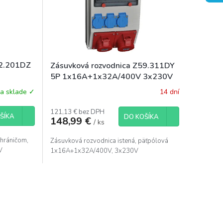
52.201DZ
Zásuvková rozvodnica Z59.311DY
5P 1x16A+1x32A/400V 3x230V
a sklade ✓
14 dní
121,13 € bez DPH
ŠÍKA
DO KOŠÍKA
148,99 €
/ ks
chráničom,
Zásuvková rozvodnica istená, päťpólová
V
1x16A+1x32A/400V, 3x230V