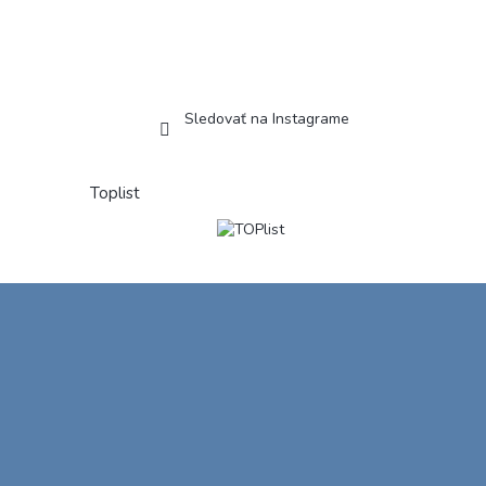
Sledovať na Instagrame
Toplist
Z
á
p
ä
t
i
e