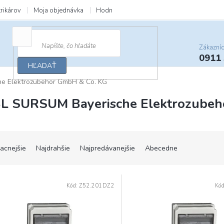
trikárov
Moja objednávka
Hodnotenie obchodu
Zľavy a darčeky
Zákazní
0911
HĽADAŤ
e Elektrozubehör GmbH & Co. KG
L SURSUM Bayerische Elektrozubeh
lacnejšie
Najdrahšie
Najpredávanejšie
Abecedne
Kód:
Z52.201DZ2
Kó