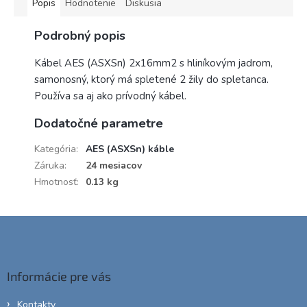
Popis
Hodnotenie
Diskusia
Podrobný popis
Kábel AES (ASXSn) 2x16mm2 s hliníkovým jadrom,
samonosný, ktorý má spletené 2 žily do spletanca.
Používa sa aj ako prívodný kábel.
Dodatočné parametre
Kategória
:
AES (ASXSn) káble
Záruka
:
24 mesiacov
Hmotnosť
:
0.13 kg
Z
á
p
ä
Informácie pre vás
t
i
Kontakty