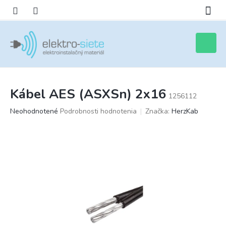
Prejsť
na
obsah
Nákupn
košík
Kábel AES (ASXSn) 2x16
1256112
Priemerné
Neohodnotené
Podrobnosti hodnotenia
Značka:
HerzKab
hodnotenie
produktu
je
0,0
z
5
hviezdičiek.