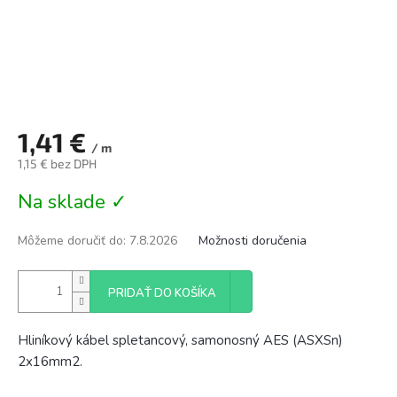
1,41 €
/ m
1,15 € bez DPH
Jednotková
Na sklade ✓
cena:
Môžeme doručiť do:
7.8.2026
Možnosti doručenia
PRIDAŤ DO KOŠÍKA
Hliníkový kábel spletancový, samonosný AES (ASXSn)
2x16mm2.