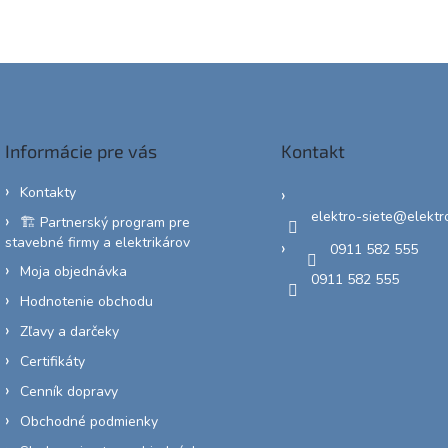
Informácie pre vás
Kontakt
Kontakty
elektro-siete
@
elektr
🏗️ Partnerský program pre
stavebné firmy a elektrikárov
0911 582 555
Moja objednávka
0911 582 555
Hodnotenie obchodu
Zľavy a darčeky
Certifikáty
Cenník dopravy
Obchodné podmienky