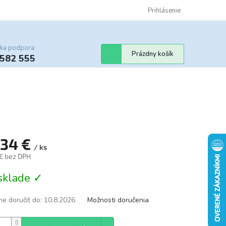
Certifikáty
Cenník dopravy
Obchodné podmienky
Prihlásenie
Sledovanie st
cka podpora:
Nákupný
Prázdny košík
 582 555
košík
,34 €
/ ks
 € bez DPH
tková
sklade ✓
e doručiť do:
10.8.2026
Možnosti doručenia