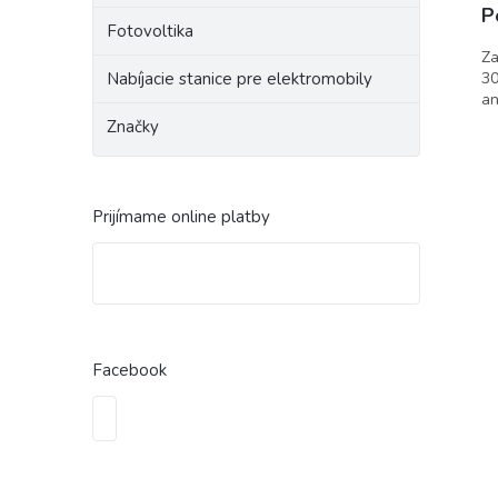
P
Fotovoltika
Za
30
Nabíjacie stanice pre elektromobily
an
Značky
Prijímame online platby
Facebook