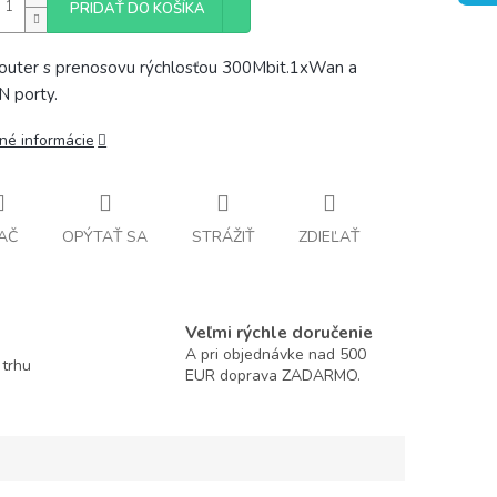
PRIDAŤ DO KOŠÍKA
router s prenosovu rýchlosťou 300Mbit.1xWan a
 porty.
lné informácie
AČ
OPÝTAŤ SA
STRÁŽIŤ
ZDIEĽAŤ
Veľmi rýchle doručenie
A pri objednávke nad 500
 trhu
EUR doprava ZADARMO.