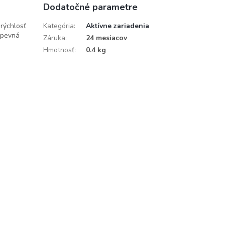
Dodatočné parametre
 rýchlosť
Kategória
:
Aktívne zariadenia
 pevná
Záruka
:
24 mesiacov
Hmotnosť
:
0.4 kg