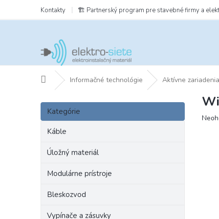
Prejsť
Kontakty
🏗️ Partnerský program pre stavebné firmy a elek
na
obsah
Domov
Informačné technológie
Aktívne zariadeni
Wi
B
Preskočiť
o
Kategórie
kategórie
Prie
Neoh
č
hodn
n
Káble
prod
ý
je
p
Úložný materiál
0,0
a
z
Modulárne prístroje
5
n
hviezd
e
Bleskozvod
l
Vypínače a zásuvky