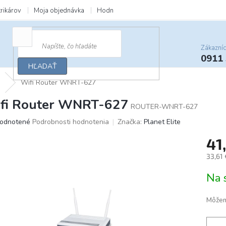
trikárov
Moja objednávka
Hodnotenie obchodu
Zľavy a darčeky
Zákazní
0911
HĽADAŤ
a
Wifi Router WNRT-627
fi Router WNRT-627
ROUTER-WNRT-627
merné
odnotené
Podrobnosti hodnotenia
Značka:
Planet Elite
otenie
41
uktu
33,61
Jedno
Na 
cena:
ičiek.
Môžem