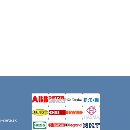
o-siete.sk