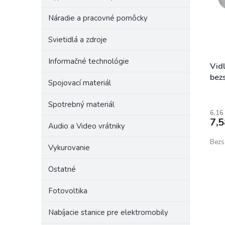
r
p
o
Náradie a pracovné pomôcky
r
d
o
u
Svietidlá a zdroje
d
k
u
t
Informačné technológie
k
o
Vid
t
v
bez
Spojovací materiál
o
v
Spotrebný materiál
6,16
7,
Audio a Video vrátniky
Bezs
Vykurovanie
Ostatné
Fotovoltika
Nabíjacie stanice pre elektromobily