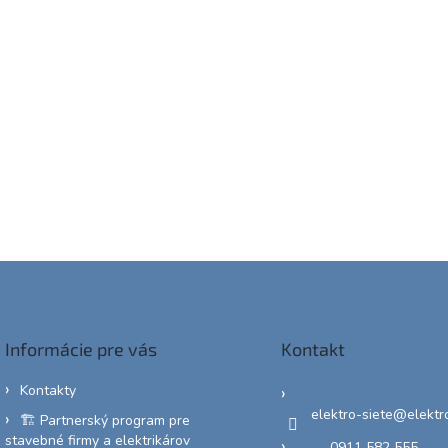
Informácie pre vás
Kontakt
Kontakty
elektro-siete
@
elektr
🏗️ Partnerský program pre
stavebné firmy a elektrikárov
0911 582 555