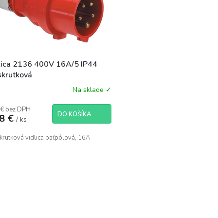
lica 2136 400V 16A/5 IP44
skrutková
Na sklade ✓
 € bez DPH
DO KOŠÍKA
58 €
/ ks
krutková vidlica päťpólová, 16A
O
v
l
á
d
a