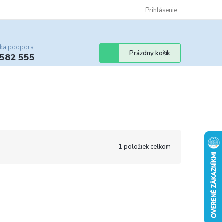
Certifikáty
Cenník dopravy
Obchodné podmienky
Prihlásenie
Sledovanie st
cka podpora:
Nákupný
Prázdny košík
 582 555
košík
1
položiek celkom