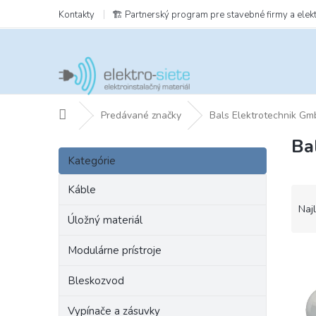
Prejsť
Kontakty
🏗️ Partnerský program pre stavebné firmy a elek
na
obsah
Domov
Predávané značky
Bals Elektrotechnik Gm
Ba
B
Preskočiť
o
Kategórie
kategórie
č
n
Káble
R
ý
a
Naj
p
Úložný materiál
d
a
e
Modulárne prístroje
n
V
n
e
ý
i
Bleskozvod
l
p
e
i
p
Vypínače a zásuvky
s