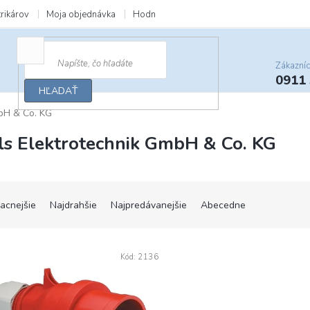
trikárov
Moja objednávka
Hodnotenie obchodu
Zľavy a darčeky
Zákazní
0911
HĽADAŤ
bH & Co. KG
ls Elektrotechnik GmbH & Co. KG
lacnejšie
Najdrahšie
Najpredávanejšie
Abecedne
Kód:
2136