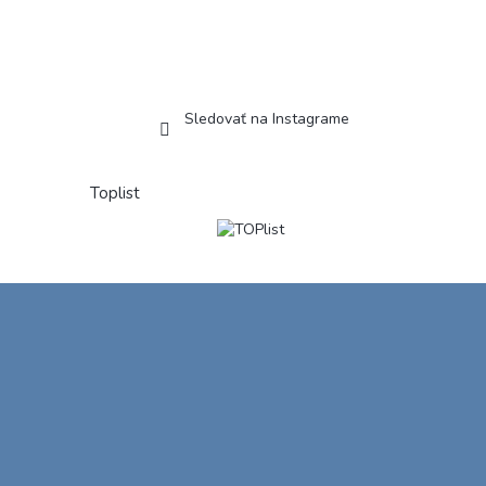
Sledovať na Instagrame
Toplist
Z
á
p
ä
t
i
e