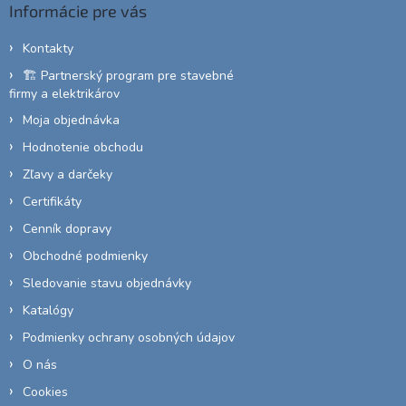
Informácie pre vás
t
i
Kontakty
e
🏗️ Partnerský program pre stavebné
firmy a elektrikárov
Moja objednávka
Hodnotenie obchodu
Zľavy a darčeky
Certifikáty
Cenník dopravy
Obchodné podmienky
Sledovanie stavu objednávky
Katalógy
Podmienky ochrany osobných údajov
O nás
Cookies