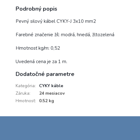
Podrobný popis
Pevný silový kábel CYKY-J 3x10 mm2
Farebné značenie žíl: modrá, hnedá, žltozelená
Hmotnosť kg/m: 0,52
Uvedená cena je za 1 m.
Dodatočné parametre
Kategória
:
CYKY káble
Záruka
:
24 mesiacov
Hmotnosť
:
0.52 kg
Z
á
p
ä