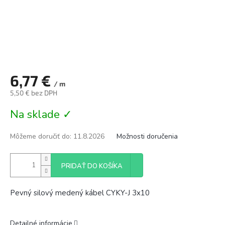
6,77 €
/ m
5,50 € bez DPH
Jednotková
Na sklade ✓
cena:
Môžeme doručiť do:
11.8.2026
Možnosti doručenia
PRIDAŤ DO KOŠÍKA
Pevný silový medený kábel CYKY-J 3x10
Detailné informácie