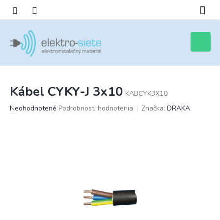
Prejsť
na
obsah
Nákupn
košík
Kábel CYKY-J 3x10
KABCYK3X10
Priemerné
Neohodnotené
Podrobnosti hodnotenia
Značka:
DRAKA
hodnotenie
produktu
je
0,0
z
5
hviezdičiek.