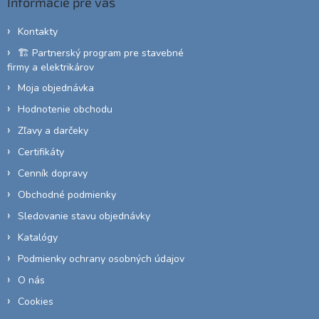
Informácie pre vás
t
i
Kontakty
e
🏗️ Partnerský program pre stavebné
firmy a elektrikárov
Moja objednávka
Hodnotenie obchodu
Zľavy a darčeky
Certifikáty
Cenník dopravy
Obchodné podmienky
Sledovanie stavu objednávky
Katalógy
Podmienky ochrany osobných údajov
O nás
Cookies