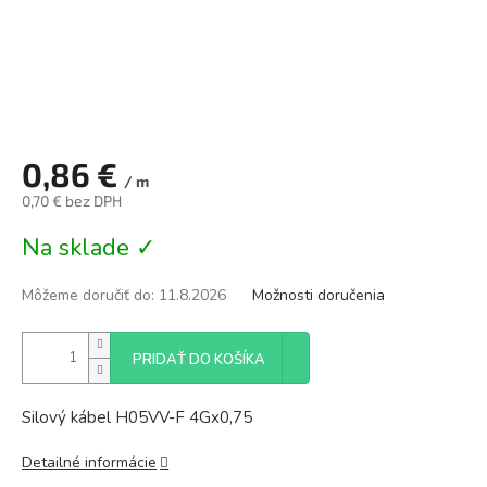
0,86 €
/ m
0,70 € bez DPH
Jednotková
Na sklade ✓
cena:
Môžeme doručiť do:
11.8.2026
Možnosti doručenia
PRIDAŤ DO KOŠÍKA
Silový kábel H05VV-F 4Gx0,75
Detailné informácie