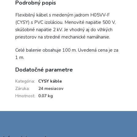
Podrobný popis
Flexibilný kábel s medeným jadrom H05VV-F
(CYSY) s PVC izoláciou. Menovité napätie 500 V,
skúšobné napätie 2 kV. Je vhodný aj do vlhkých
priestorov na stredné mechanické namáhanie.
Celé balenie obsahuje 100 m. Uvedená cena je za
1 m.
Dodatočné parametre
Kategória
:
CYSY káble
Záruka
:
24 mesiacov
Hmotnosť
:
0.07 kg
Z
á
p
ä