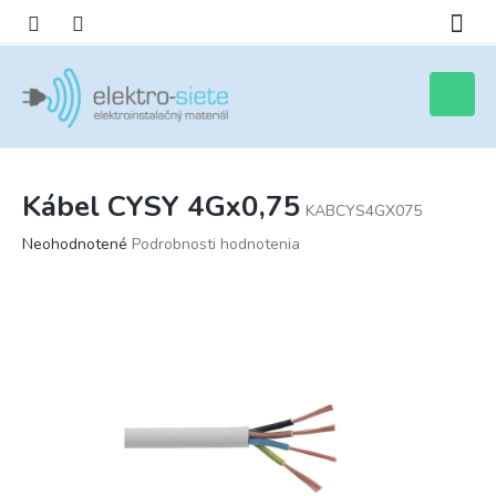
Prejsť
na
obsah
Nákupn
košík
Kábel CYSY 4Gx0,75
KABCYS4GX075
Priemerné
Neohodnotené
Podrobnosti hodnotenia
hodnotenie
produktu
je
0,0
z
5
hviezdičiek.