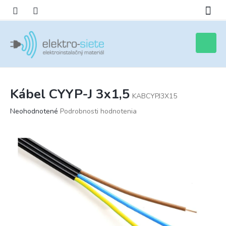
Prejsť
na
obsah
Nákupn
košík
Kábel CYYP-J 3x1,5
KABCYPJ3X15
Priemerné
Neohodnotené
Podrobnosti hodnotenia
hodnotenie
produktu
je
0,0
z
5
hviezdičiek.