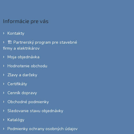
á
p
ä
Informácie pre vás
t
i
Kontakty
e
🏗️ Partnerský program pre stavebné
firmy a elektrikárov
Moja objednávka
Hodnotenie obchodu
Zľavy a darčeky
Certifikáty
Cenník dopravy
Obchodné podmienky
Sledovanie stavu objednávky
Katalógy
Podmienky ochrany osobných údajov