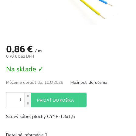
0,86 €
/ m
0,70 € bez DPH
Jednotková
Na sklade ✓
cena:
Môžeme doručiť do:
10.8.2026
Možnosti doručenia
PRIDAŤ DO KOŠÍKA
Silový kábel plochý CYYP-J 3x1,5
Detailné informácie