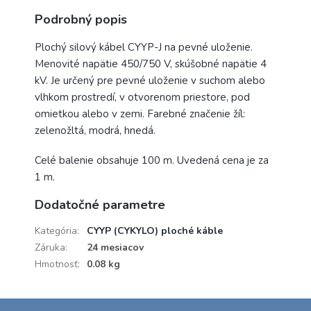
Podrobný popis
Plochý silový kábel CYYP-J na pevné uloženie.
Menovité napätie 450/750 V, skúšobné napätie 4
kV. Je určený pre pevné uloženie v suchom alebo
vlhkom prostredí, v otvorenom priestore, pod
omietkou alebo v zemi. Farebné značenie žíl:
zelenožltá, modrá, hnedá.
Celé balenie obsahuje 100 m. Uvedená cena je za
1 m.
Dodatočné parametre
Kategória
:
CYYP (CYKYLO) ploché káble
Záruka
:
24 mesiacov
Hmotnosť
:
0.08 kg
Z