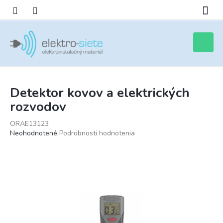
Prejsť
na
obsah
Nákupn
košík
Detektor kovov a elektrických
rozvodov
ORAE13123
Priemerné
Neohodnotené
Podrobnosti hodnotenia
hodnotenie
produktu
je
0,0
z
5
hviezdičiek.