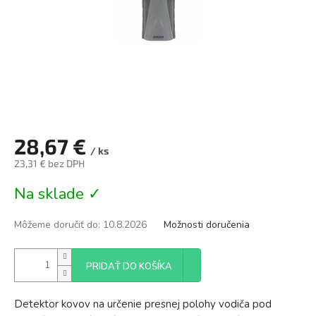
28,67 €
/ ks
23,31 € bez DPH
Jednotková
Na sklade ✓
cena:
Môžeme doručiť do:
10.8.2026
Možnosti doručenia
PRIDAŤ DO KOŠÍKA
Detektor kovov na určenie presnej polohy vodiča pod