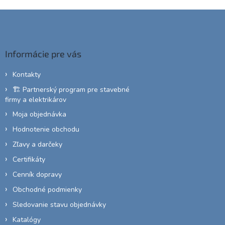
Z
á
p
ä
Informácie pre vás
t
i
Kontakty
e
🏗️ Partnerský program pre stavebné
firmy a elektrikárov
Moja objednávka
Hodnotenie obchodu
Zľavy a darčeky
Certifikáty
Cenník dopravy
Obchodné podmienky
Sledovanie stavu objednávky
Katalógy