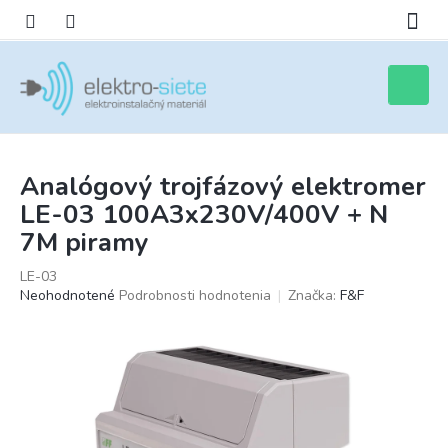
Prejsť
na
obsah
Nákupn
košík
Analógový trojfázový elektromer
LE-03 100A3x230V/400V + N
7M piramy
LE-03
Priemerné
Neohodnotené
Podrobnosti hodnotenia
Značka:
F&F
hodnotenie
produktu
je
0,0
z
5
hviezdičiek.