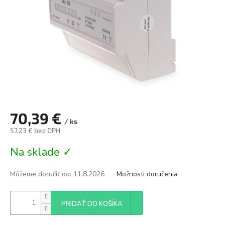
70,39 €
/ ks
57,23 € bez DPH
Jednotková
Na sklade ✓
cena:
Môžeme doručiť do:
11.8.2026
Možnosti doručenia
PRIDAŤ DO KOŠÍKA