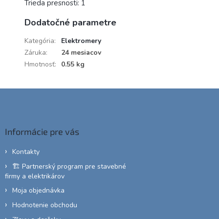
Trieda presnosti: 1
Dodatočné parametre
Kategória
:
Elektromery
Záruka
:
24 mesiacov
Hmotnosť
:
0.55 kg
Z
á
p
ä
Informácie pre vás
t
i
Kontakty
e
🏗️ Partnerský program pre stavebné
firmy a elektrikárov
Moja objednávka
Hodnotenie obchodu