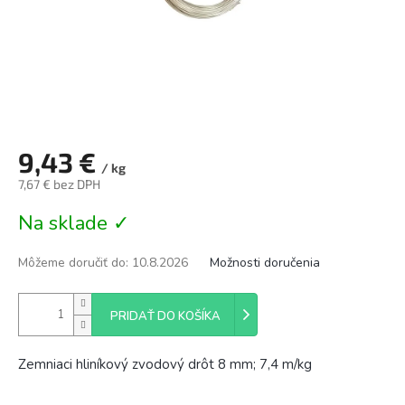
9,43 €
/ kg
7,67 € bez DPH
Jednotková
Na sklade ✓
cena:
Môžeme doručiť do:
10.8.2026
Možnosti doručenia
PRIDAŤ DO KOŠÍKA
Zemniaci hliníkový zvodový drôt 8 mm; 7,4 m/kg