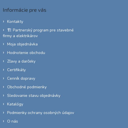
ä
Informácie pre vás
t
i
Kontakty
e
🏗️ Partnerský program pre stavebné
firmy a elektrikárov
Moja objednávka
Hodnotenie obchodu
Zľavy a darčeky
Certifikáty
Cenník dopravy
Obchodné podmienky
Sledovanie stavu objednávky
Katalógy
Podmienky ochrany osobných údajov
O nás