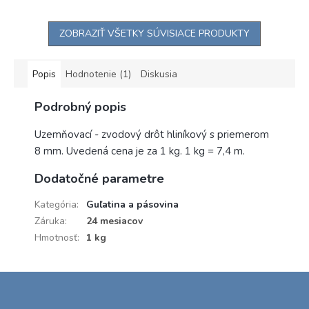
ZOBRAZIŤ VŠETKY SÚVISIACE PRODUKTY
Popis
Hodnotenie (1)
Diskusia
Podrobný popis
Uzemňovací - zvodový drôt hliníkový s priemerom
8 mm. Uvedená cena je za 1 kg. 1 kg = 7,4 m.
Dodatočné parametre
Kategória
:
Guľatina a pásovina
Záruka
:
24 mesiacov
Hmotnosť
:
1 kg
Z
á
p