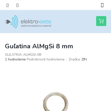
Prejsť
na
obsah
Nákupn
košík
Guľatina AlMgSi 8 mm
GULATINA-ALMGSI-08
Priemerné
1 hodnotenie
Podrobnosti hodnotenia
Značka:
ZIN
hodnotenie
produktu
je
5,0
z
5
hviezdičiek.