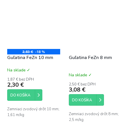
2,83 €
–18 %
Guľatina FeZn 10 mm
Guľatina FeZn 8 mm
Na sklade ✓
Priemerné
Na sklade ✓
hodnotenie
1,87 € bez DPH
produktu
2,30 €
2,50 € bez DPH
je
3,08 €
0,0
DO KOŠÍKA
z
DO KOŠÍKA
5
hviezdičiek.
Zemniaci zvodový drôt 10 mm;
Zemniaci zvodový drôt 8 mm;
1,61 m/kg
2,5 m/kg