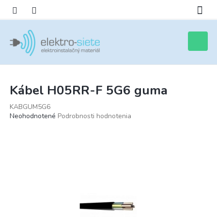
Prejsť
na
obsah
Nákupn
košík
Kábel H05RR-F 5G6 guma
KABGUM5G6
Priemerné
Neohodnotené
Podrobnosti hodnotenia
hodnotenie
produktu
je
0,0
z
5
hviezdičiek.