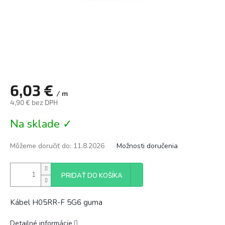
6,03 €
/ m
4,90 € bez DPH
Jednotková
Na sklade ✓
cena:
Môžeme doručiť do:
11.8.2026
Možnosti doručenia
PRIDAŤ DO KOŠÍKA
Kábel H05RR-F 5G6 guma
Detailné informácie