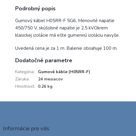
Podrobný popis
Gumový kábel H05RR-F 5G6. Menovité napätie
450/750 V, skúšobné napätie je 2,5 kV.Okrem
klasickej izolácie má ešte gumennú izoláciu navyše.
Uvedená cena je za 1 m. Balenie obsahuje 100 m.
Dodatočné parametre
Kategória
:
Gumové káble (H05RR-F)
Záruka
:
24 mesiacov
Hmotnosť
:
0.26 kg
Z
á
p
ä
Informácie pre vás
t