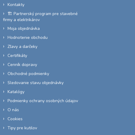
i
Kontakty
e
🏗️ Partnerský program pre stavebné
firmy a elektrikárov
Moja objednávka
Hodnotenie obchodu
Zľavy a darčeky
Certifikáty
Cenník dopravy
Obchodné podmienky
Sledovanie stavu objednávky
Katalógy
Podmienky ochrany osobných údajov
O nás
Cookies
Tipy pre kutilov