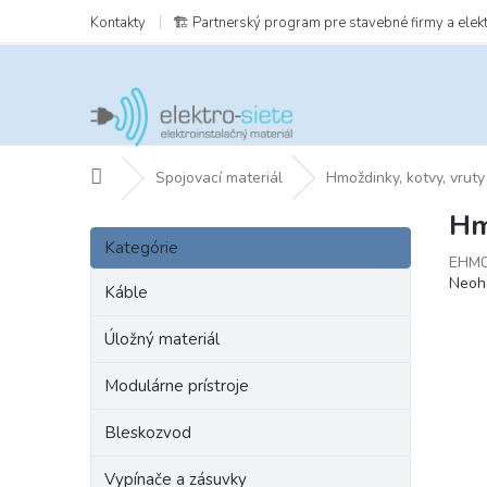
Prejsť
Kontakty
🏗️ Partnerský program pre stavebné firmy a elek
na
obsah
Domov
Spojovací materiál
Hmoždinky, kotvy, vruty
Hm
B
Preskočiť
o
Kategórie
kategórie
EHM0
č
Prie
Neoh
n
Káble
hodn
ý
prod
p
Úložný materiál
je
a
0,0
Modulárne prístroje
z
n
5
e
hviezd
Bleskozvod
l
Vypínače a zásuvky