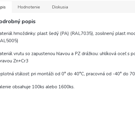
pis
Hodnotenie
Diskusia
odrobný popis
teriál hmoždinky: plast šedý (PA) (RAL7035), zosilnený plast mo
RAL5005)
teriál vrutu so zapustenou hlavou a PZ drážkou: uhlíková oceľ s 
pravou Zn+Cr3
plotná stálosť: pri montáži od 0° do 40°C, pracovná od -40° do 7
lenie obsahuje 100ks alebo 1600ks.