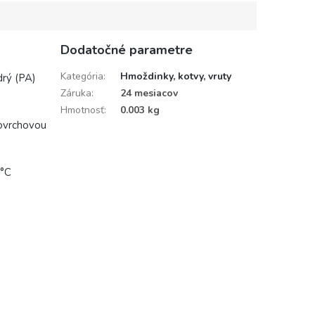
Dodatočné parametre
Kategória
:
Hmoždinky, kotvy, vruty
drý (PA)
Záruka
:
24 mesiacov
Hmotnosť
:
0.003 kg
povrchovou
0°C