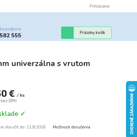
Certifikáty
Cenník dopravy
Obchodné podmienky
Prihlásenie
Sledovanie st
cka podpora:
Nákupný
Prázdny košík
 582 555
košík
 univerzálna s vrutom
50 €
/ ks
€ bez DPH
tková
sklade ✓
e doručiť do:
11.8.2026
Možnosti doručenia