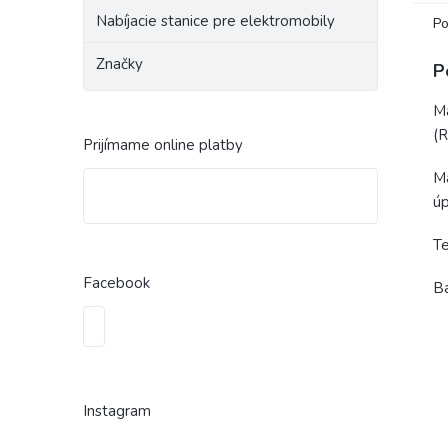
Nabíjacie stanice pre elektromobily
Po
Značky
P
Ma
(
Prijímame online platby
Ma
ú
Te
Facebook
Ba
Instagram