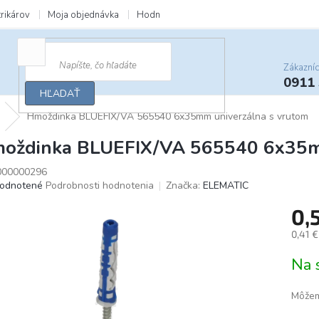
trikárov
Moja objednávka
Hodnotenie obchodu
Zľavy a darčeky
Zákazní
0911
HĽADAŤ
Hmoždinka BLUEFIX/VA 565540 6x35mm univerzálna s vrutom
oždinka BLUEFIX/VA 565540 6x35mm
00000296
merné
odnotené
Podrobnosti hodnotenia
Značka:
ELEMATIC
otenie
0,
uktu
0,41 
Jedno
Na 
cena:
ičiek.
Môžem