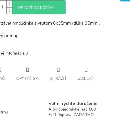
PRIDAŤ DO KOŠÍKA
rzálna hmoždinka s vrutom 6x35mm (dĺžka 35mm).
ý predaj.
lné informácie
AČ
OPÝTAŤ SA
STRÁŽIŤ
ZDIEĽAŤ
Veľmi rýchle doručenie
A pri objednávke nad 500
 trhu
EUR doprava ZADARMO.