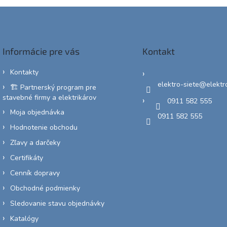
Informácie pre vás
Kontakt
Kontakty
elektro-siete
@
elektr
🏗️ Partnerský program pre
stavebné firmy a elektrikárov
0911 582 555
Moja objednávka
0911 582 555
Hodnotenie obchodu
Zľavy a darčeky
Certifikáty
Cenník dopravy
Obchodné podmienky
Sledovanie stavu objednávky
Katalógy