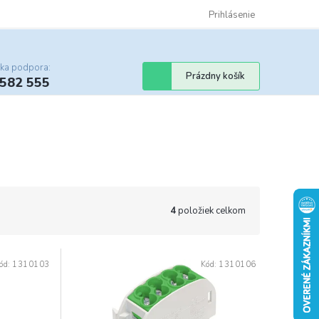
Certifikáty
Cenník dopravy
Obchodné podmienky
Prihlásenie
Sledovanie st
cka podpora:
Nákupný
Prázdny košík
 582 555
košík
4
položiek celkom
ód:
1310103
Kód:
1310106