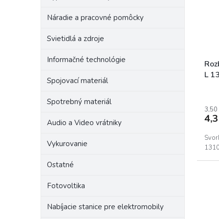
r
p
o
Náradie a pracovné pomôcky
r
d
o
u
Svietidlá a zdroje
d
k
u
t
Informačné technológie
k
o
Roz
t
v
L 1
Spojovací materiál
o
sivá
v
Spotrebný materiál
3,50
4,
Audio a Video vrátniky
Svor
Vykurovanie
1310
Ostatné
Fotovoltika
Nabíjacie stanice pre elektromobily