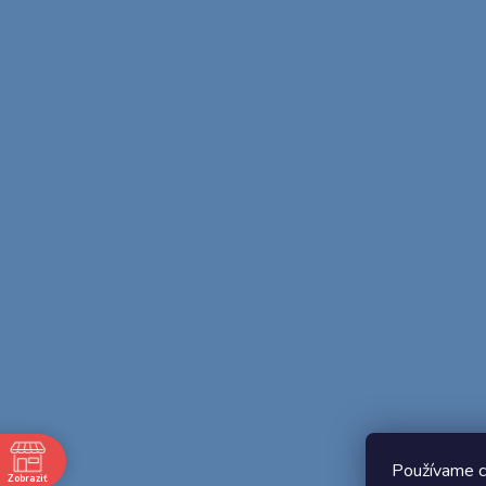
Používame c
Zobraziť