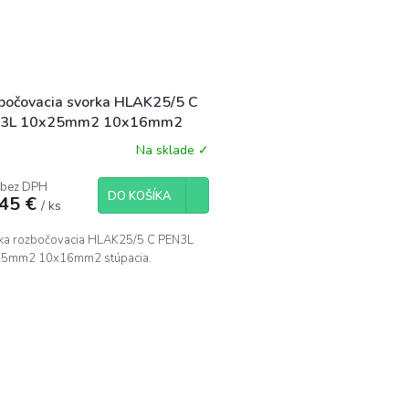
bočovacia svorka HLAK25/5 C
3L 10x25mm2 10x16mm2
pacia
Na sklade ✓
 bez DPH
DO KOŠÍKA
,45 €
/ ks
ka rozbočovacia HLAK25/5 C PEN3L
5mm2 10x16mm2 stúpacia.
O
v
l
á
d
a