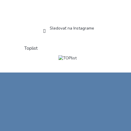
Sledovať na Instagrame
Toplist
Z
á
p
ä
t
i
e