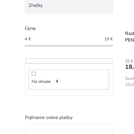
Značky
Cena
Roz
4
€
19
€
PEN
stú
15 €
18
Svor
Na sklade
4
10x2
Prijímame online platby