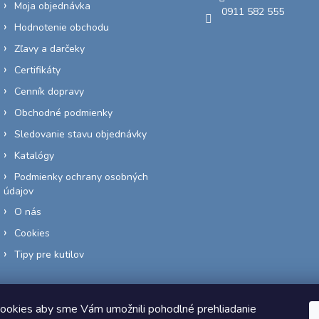
Moja objednávka
0911 582 555
Hodnotenie obchodu
Zľavy a darčeky
Certifikáty
Cenník dopravy
Obchodné podmienky
Sledovanie stavu objednávky
Katalógy
Podmienky ochrany osobných
údajov
O nás
Cookies
Tipy pre kutilov
ookies aby sme Vám umožnili pohodlné prehliadanie