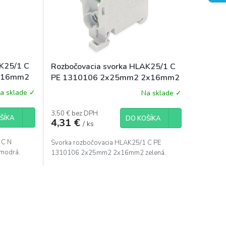
AK25/1 C
Rozbočovacia svorka HLAK25/1 C
x16mm2
PE 1310106 2x25mm2 2x16mm2
zelená
a sklade ✓
Na sklade ✓
3,50 € bez DPH
ŠÍKA
DO KOŠÍKA
4,31 €
/ ks
 C N
Svorka rozbočovacia HLAK25/1 C PE
modrá.
1310106 2x25mm2 2x16mm2 zelená.