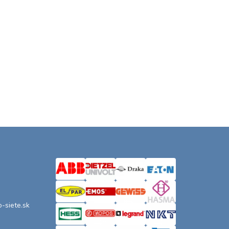
o-siete.sk