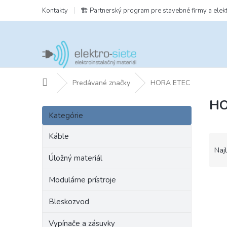
Prejsť
Kontakty
🏗️ Partnerský program pre stavebné firmy a elek
na
obsah
Domov
Predávané značky
HORA ETEC
HO
B
Preskočiť
o
Kategórie
kategórie
č
n
Káble
R
ý
a
Naj
p
Úložný materiál
d
a
e
Modulárne prístroje
n
V
n
e
ý
i
Bleskozvod
l
p
e
i
p
Vypínače a zásuvky
s