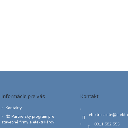
Informácie pre vás
Kontakt
Kontakty
elektro-siete
@
elektr
🏗️ Partnerský program pre
stavebné firmy a elektrikárov
0911 582 555