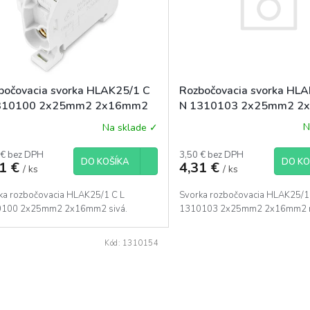
Rozbočovacia svorka HL
bočovacia svorka HLAK25/1 C
N 1310103 2x25mm2 2
310100 2x25mm2 2x16mm2
modrá
N
Na sklade ✓
3,50 € bez DPH
 € bez DPH
DO KO
DO KOŠÍKA
4,31 €
31 €
/ ks
/ ks
Svorka rozbočovacia HLAK25/1
ka rozbočovacia HLAK25/1 C L
1310103 2x25mm2 2x16mm2 
100 2x25mm2 2x16mm2 sivá.
Kód:
1310154