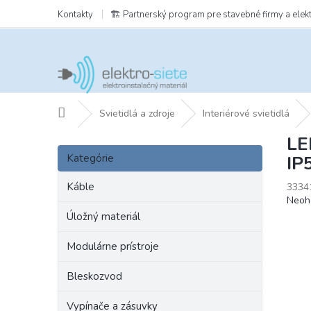
Prejsť
Kontakty
🏗️ Partnerský program pre stavebné firmy a elek
na
obsah
Domov
Svietidlá a zdroje
Interiérové svietidlá
LE
B
Preskočiť
o
Kategórie
IP
kategórie
č
n
Káble
3334
Prie
Neoh
ý
hodn
p
Úložný materiál
prod
a
je
Modulárne prístroje
n
0,0
e
z
Bleskozvod
l
5
hviezd
Vypínače a zásuvky