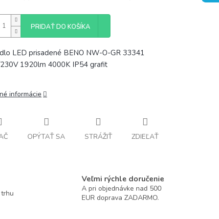
PRIDAŤ DO KOŠÍKA
tidlo LED prisadené BENO NW-O-GR 33341
230V 1920lm 4000K IP54 grafit
lné informácie
AČ
OPÝTAŤ SA
STRÁŽIŤ
ZDIEĽAŤ
Veľmi rýchle doručenie
A pri objednávke nad 500
 trhu
EUR doprava ZADARMO.