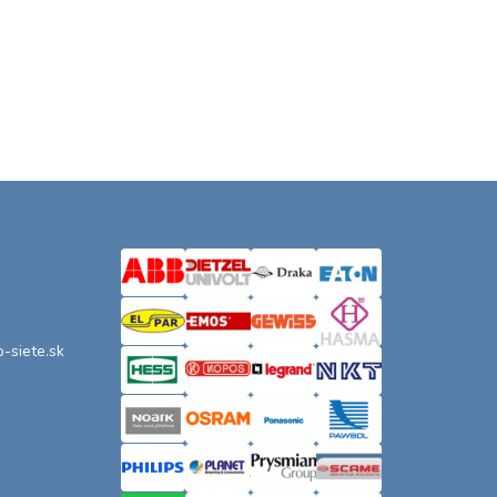
o-siete.sk