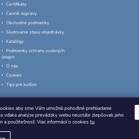
Certifikáty
Cenník dopravy
Obchodné podmienky
Sledovanie stavu objednávky
Katalógy
Podmienky ochrany osobných
údajov
O nás
Cookies
Tipy pre kutilov
ookies aby sme Vám umožnili pohodlné prehliadanie
a vďaka analýze prevádzky webu neustále zlepšovali jeho
Copyright 2026
Elektro-siete.sk
. Všetky práva vyhradené.
on a použiteľnosť. Viac informácií o cookies
tu
.
Vytvoril Shoptet
ie