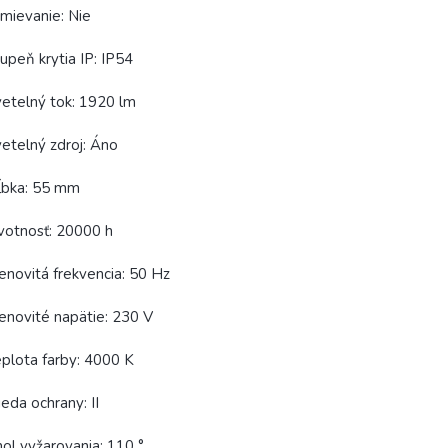
mievanie: Nie
upeň krytia IP: IP54
etelný tok: 1920 lm
etelný zdroj: Áno
ĺbka: 55 mm
votnosť: 20000 h
novitá frekvencia: 50 Hz
novité napätie: 230 V
plota farby: 4000 K
ieda ochrany: II
ol vyžarovania: 110 °