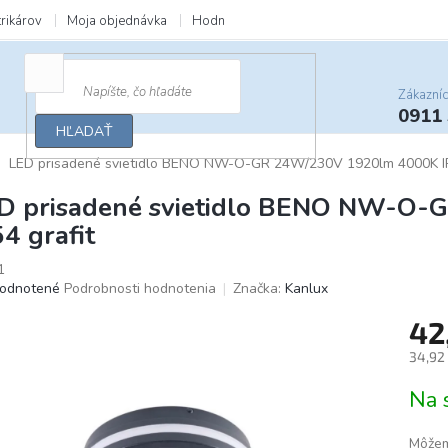
trikárov
Moja objednávka
Hodnotenie obchodu
Zľavy a darčeky
Zákazní
0911
HĽADAŤ
LED prisadené svietidlo BENO NW-O-GR 24W/230V 1920lm 4000K IP
D prisadené svietidlo BENO NW-O
54 grafit
1
merné
odnotené
Podrobnosti hodnotenia
Značka:
Kanlux
otenie
42
uktu
34,92
Jedno
Na 
cena:
ičiek.
Môžem