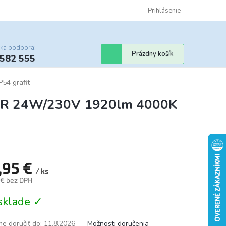
Certifikáty
Cenník dopravy
Obchodné podmienky
Prihlásenie
Sledovanie st
cka podpora:
Nákupný
Prázdny košík
 582 555
košík
54 grafit
-GR 24W/230V 1920lm 4000K
,95 €
/ ks
 € bez DPH
tková
sklade ✓
e doručiť do:
11.8.2026
Možnosti doručenia