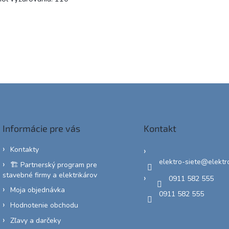
Informácie pre vás
Kontakt
Kontakty
elektro-siete
@
elektr
🏗️ Partnerský program pre
stavebné firmy a elektrikárov
0911 582 555
Moja objednávka
0911 582 555
Hodnotenie obchodu
Zľavy a darčeky