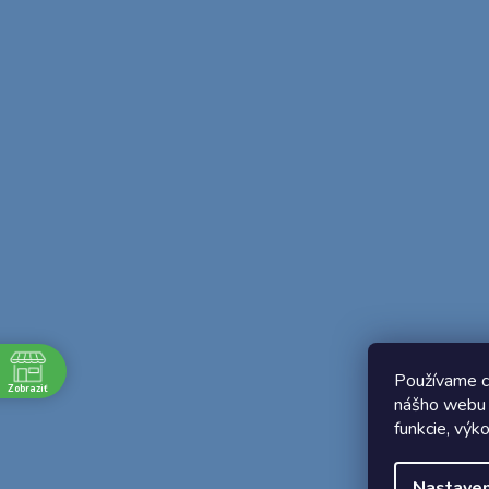
Používame c
Zobraziť
nášho webu 
e
funkcie, výk
1:45
Nastaven
1:45