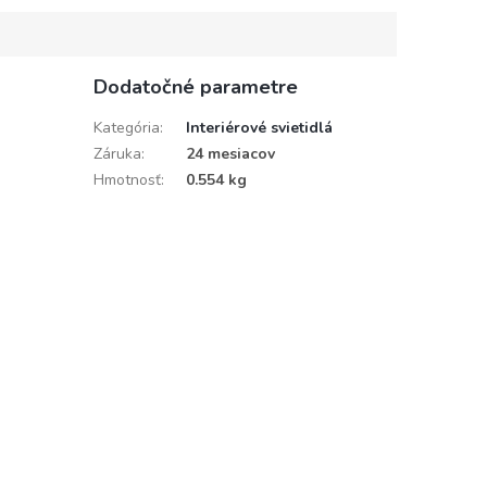
Dodatočné parametre
Kategória
:
Interiérové svietidlá
Záruka
:
24 mesiacov
Hmotnosť
:
0.554 kg