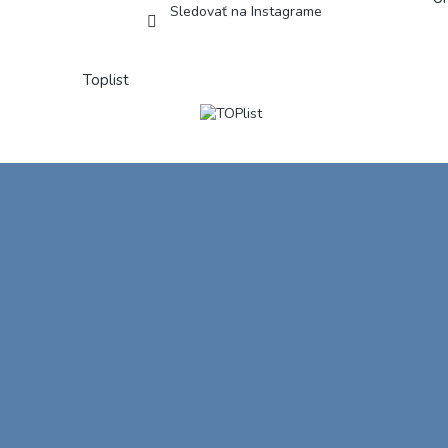
Sledovať na Instagrame
Toplist
Z
á
p
ä
t
i
e