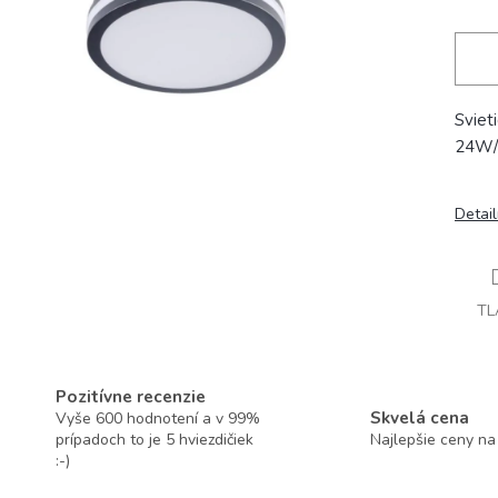
Svie
24W/
Detai
TL
Pozitívne recenzie
Skvelá cena
Vyše 600 hodnotení a v 99%
prípadoch to je 5 hviezdičiek
Najlepšie ceny na
:-)