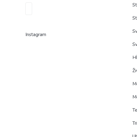
St
St
Sv
Instagram
Sv
H
Ži
Me
Me
Te
Tr
Uh