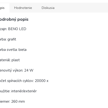
pis
Hodnotenie
Diskusia
odrobný popis
izajn: BENO LED
rba: grafit
rba svetla: biela
teriál: plast
enovitý výkon: 24 W
čet spínacích cyklov: 20000 x
užitie: interiér/exteriér
riemer: 260 mm