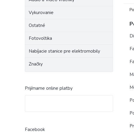
Po
Vykurovanie
P
Ostatné
D
Fotovoltika
Fa
Nabíjacie stanice pre elektromobily
Fa
Značky
Ma
M
Prijímame online platby
Po
Po
P
Facebook