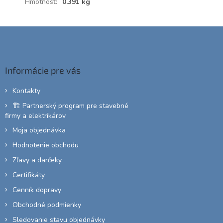
Hmotnosť
:
0.391 kg
Z
á
p
ä
Informácie pre vás
t
i
Kontakty
e
🏗️ Partnerský program pre stavebné
firmy a elektrikárov
Moja objednávka
Hodnotenie obchodu
Zľavy a darčeky
Certifikáty
Cenník dopravy
Obchodné podmienky
Sledovanie stavu objednávky