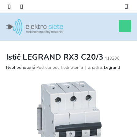
Prejsť
na
obsah
Nákupn
košík
Istič LEGRAND RX3 C20/3
419236
Priemerné
Neohodnotené
Podrobnosti hodnotenia
Značka:
Legrand
hodnotenie
produktu
je
0,0
z
5
hviezdičiek.