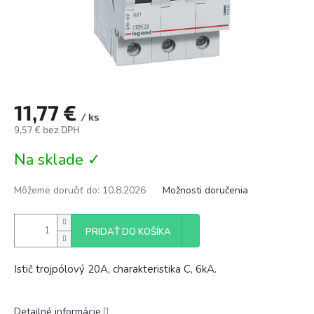
11,77 €
/ ks
9,57 € bez DPH
Jednotková
Na sklade ✓
cena:
Môžeme doručiť do:
10.8.2026
Možnosti doručenia
PRIDAŤ DO KOŠÍKA
Istič trojpólový 20A, charakteristika C, 6kA.
Detailné informácie