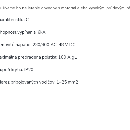
užívame ho na istenie obvodov s motormi alebo vysokými prúdovými rá
arakteristika C
hopnosť vypínania: 6kA
novité napätie: 230/400 AC; 48 V DC
ximálna predradená poistka: 100 A gL
upeň krytia: IP20
ierez pripojovaných vodičov: 1–25 mm2