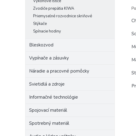
Výkonové ističe
Po
Zvodiče prepätia KIWA
Priemyselné rozvodnice skriňové
Ch
Stýkače
Spínacie hodiny
Sc
Bleskozvod
Me
Vypínače a zásuvky
Ma
Náradie a pracovné pomôcky
St
Svietidlá a zdroje
Pr
Informačné technológie
Spojovací materiál
Spotrebný materiál