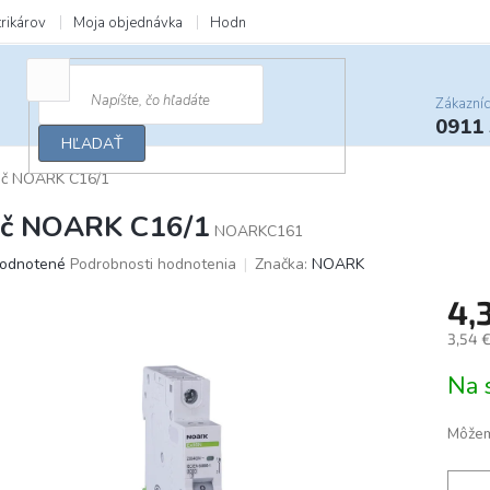
trikárov
Moja objednávka
Hodnotenie obchodu
Zľavy a darčeky
Zákazní
0911
HĽADAŤ
tič NOARK C16/1
tič NOARK C16/1
NOARKC161
merné
odnotené
Podrobnosti hodnotenia
Značka:
NOARK
otenie
4,
uktu
3,54 
Jedno
Na 
cena:
ičiek.
Môžem