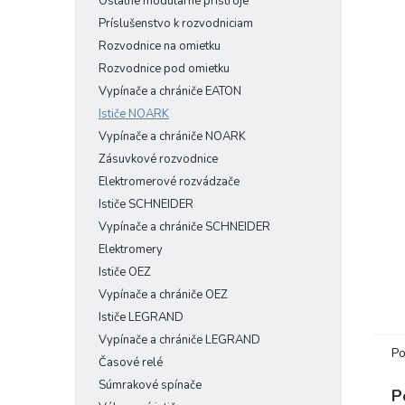
Ostatné modulárne prístroje
Príslušenstvo k rozvodniciam
Rozvodnice na omietku
Rozvodnice pod omietku
Vypínače a chrániče EATON
Ističe NOARK
Vypínače a chrániče NOARK
Zásuvkové rozvodnice
Elektromerové rozvádzače
Ističe SCHNEIDER
Vypínače a chrániče SCHNEIDER
Elektromery
Ističe OEZ
Vypínače a chrániče OEZ
Ističe LEGRAND
Vypínače a chrániče LEGRAND
Po
Časové relé
Súmrakové spínače
P