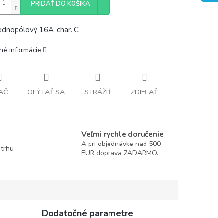
PRIDAŤ DO KOŠÍKA
 jednopólový 16A, char. C
lné informácie
AČ
OPÝTAŤ SA
STRÁŽIŤ
ZDIEĽAŤ
Veľmi rýchle doručenie
A pri objednávke nad 500
 trhu
EUR doprava ZADARMO.
Dodatočné parametre