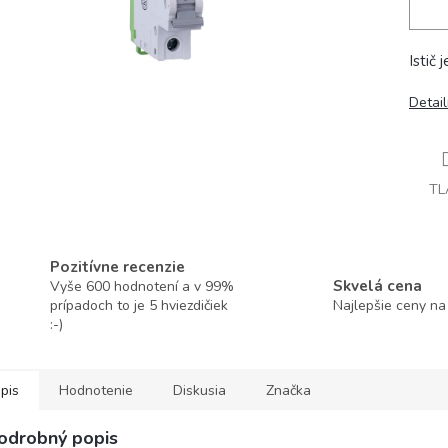
Istič
Detai
TL
Pozitívne recenzie
Skvelá cena
Vyše 600 hodnotení a v 99%
prípadoch to je 5 hviezdičiek
Najlepšie ceny na
:-)
pis
Hodnotenie
Diskusia
Značka
odrobný popis