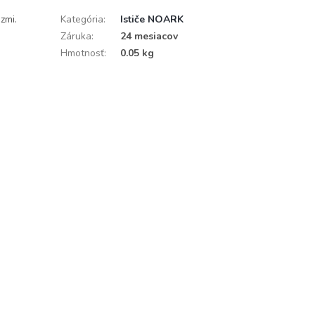
zmi.
Kategória
:
Ističe NOARK
Záruka
:
24 mesiacov
Hmotnosť
:
0.05 kg