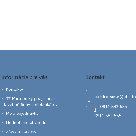
Informácie pre vás
Kontakt
Kontakty
elektro-siete
@
elektr
🏗️ Partnerský program pre
stavebné firmy a elektrikárov
0911 582 555
Moja objednávka
0911 582 555
Hodnotenie obchodu
Zľavy a darčeky