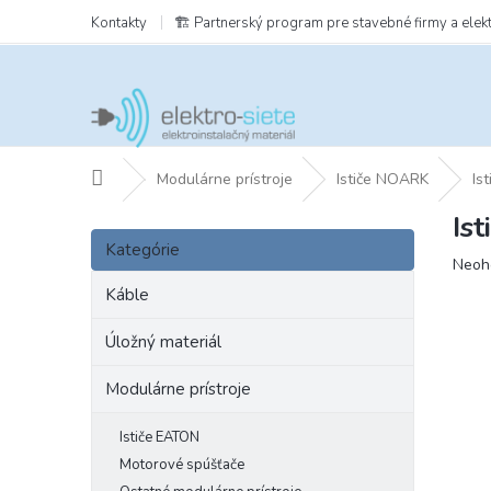
Prejsť
Kontakty
🏗️ Partnerský program pre stavebné firmy a elek
na
obsah
Domov
Modulárne prístroje
Ističe NOARK
Is
Is
B
Preskočiť
o
Kategórie
kategórie
Prie
Neoh
č
hodn
n
Káble
prod
ý
je
p
Úložný materiál
0,0
a
z
Modulárne prístroje
5
n
hviezd
e
l
Ističe EATON
Motorové spúšťače