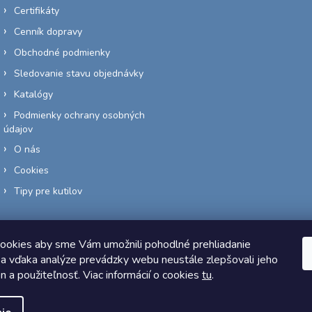
Certifikáty
Cenník dopravy
Obchodné podmienky
Sledovanie stavu objednávky
Katalógy
Podmienky ochrany osobných
údajov
O nás
Cookies
Tipy pre kutilov
ookies aby sme Vám umožnili pohodlné prehliadanie
a vďaka analýze prevádzky webu neustále zlepšovali jeho
Copyright 2026
Elektro-siete.sk
. Všetky práva vyhradené.
on a použiteľnosť. Viac informácií o cookies
tu
.
Vytvoril Shoptet