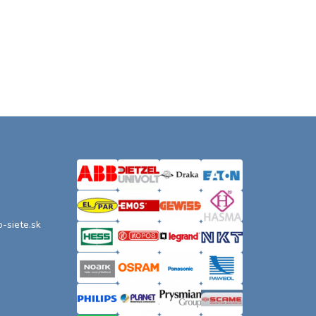
o-siete.sk