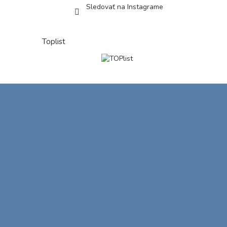
Sledovať na Instagrame
Toplist
Z
á
p
ä
t
i
e