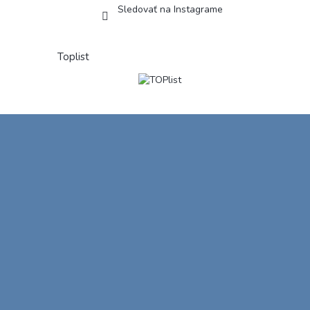
Sledovať na Instagrame
Toplist
Z
á
p
ä
t
i
e