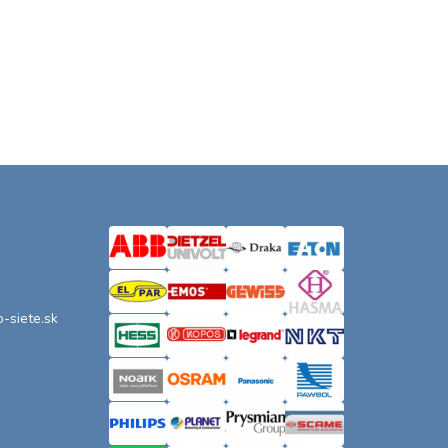
o-siete.sk