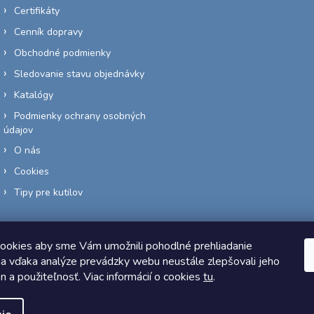
Certifikáty
Cenník dopravy
Obchodné podmienky
Sledovanie stavu objednávky
Katalógy
Podmienky ochrany osobných
údajov
O nás
Cookies
Tipy pre kutilov
ookies aby sme Vám umožnili pohodlné prehliadanie
a vďaka analýze prevádzky webu neustále zlepšovali jeho
Copyright 2026
Elektro-siete.sk
. Všetky práva vyhradené.
on a použiteľnosť. Viac informácií o cookies
tu
.
Vytvoril Shoptet