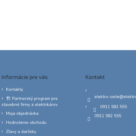
Informácie pre vás
Kontakt
Kontakty
elektro-siete
@
elektr
🏗️ Partnerský program pre
stavebné firmy a elektrikárov
0911 582 555
Moja objednávka
0911 582 555
Hodnotenie obchodu
Zľavy a darčeky