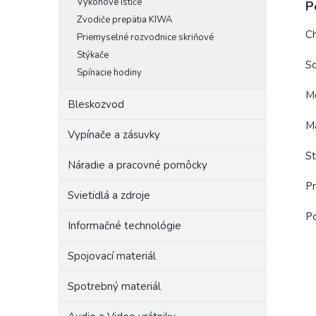
Výkonové ističe
P
Zvodiče prepätia KIWA
Ch
Priemyselné rozvodnice skriňové
Stýkače
Sc
Spínacie hodiny
Me
Bleskozvod
Ma
Vypínače a zásuvky
St
Náradie a pracovné pomôcky
Pr
Svietidlá a zdroje
Po
Informačné technológie
Spojovací materiál
Spotrebný materiál