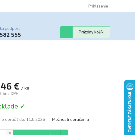
Certifikáty
Cenník dopravy
Obchodné podmienky
Prihlásenie
Sledovanie st
cka podpora:
Nákupný
Prázdny košík
 582 555
košík
,46 €
/ ks
 € bez DPH
tková
sklade ✓
e doručiť do:
11.8.2026
Možnosti doručenia