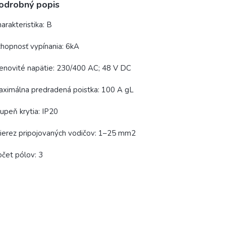
odrobný popis
arakteristika: B
hopnosť vypínania: 6kA
novité napätie: 230/400 AC; 48 V DC
ximálna predradená poistka: 100 A gL
upeň krytia: IP20
ierez pripojovaných vodičov: 1–25 mm2
čet pólov: 3