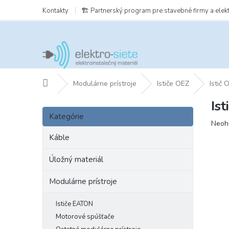
Prejsť
Kontakty
🏗️ Partnerský program pre stavebné firmy a elek
na
obsah
Domov
Modulárne prístroje
Ističe OEZ
Istič
Is
B
Preskočiť
o
Kategórie
kategórie
Prie
Neoh
č
hodn
n
Káble
prod
ý
je
p
Úložný materiál
0,0
a
z
Modulárne prístroje
5
n
hviezd
e
l
Ističe EATON
Motorové spúšťače