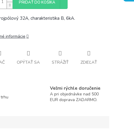
PRIDAŤ DO KOŠÍKA
trojpólový 32A, charakteristika B, 6kA.
lné informácie
AČ
OPÝTAŤ SA
STRÁŽIŤ
ZDIEĽAŤ
Veľmi rýchle doručenie
A pri objednávke nad 500
 trhu
EUR doprava ZADARMO.