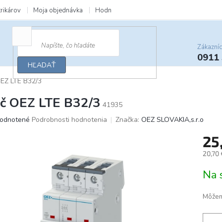
trikárov
Moja objednávka
Hodnotenie obchodu
Zľavy a darčeky
Zákazní
0911
HĽADAŤ
 OEZ LTE B32/3
tič OEZ LTE B32/3
41935
merné
odnotené
Podrobnosti hodnotenia
Značka:
OEZ SLOVAKIA,s.r.o
otenie
25
uktu
20,70
Jedno
Na 
cena:
ičiek.
Môžem