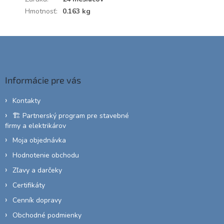
Hmotnosť
:
0.163 kg
Z
á
p
ä
Informácie pre vás
t
i
Kontakty
e
🏗️ Partnerský program pre stavebné
firmy a elektrikárov
Moja objednávka
Hodnotenie obchodu
Zľavy a darčeky
Certifikáty
Cenník dopravy
Obchodné podmienky