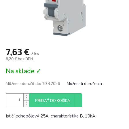
7,63 €
/ ks
6,20 € bez DPH
Jednotková
Na sklade ✓
cena:
Môžeme doručiť do:
10.8.2026
Možnosti doručenia
PRIDAŤ DO KOŠÍKA
Istič jednopólový 25A, charakteristika B, 10kA.