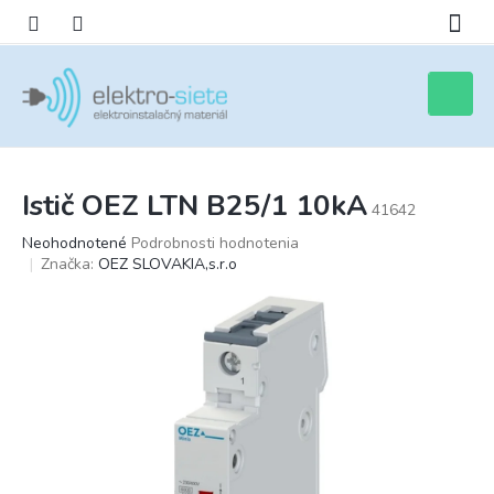
Prejsť
na
obsah
Nákupn
košík
Istič OEZ LTN B25/1 10kA
41642
Priemerné
Neohodnotené
Podrobnosti hodnotenia
hodnotenie
Značka:
OEZ SLOVAKIA,s.r.o
produktu
je
0,0
z
5
hviezdičiek.