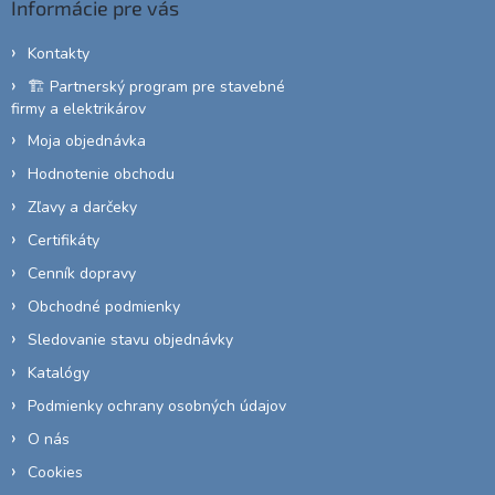
Informácie pre vás
t
i
Kontakty
e
🏗️ Partnerský program pre stavebné
firmy a elektrikárov
Moja objednávka
Hodnotenie obchodu
Zľavy a darčeky
Certifikáty
Cenník dopravy
Obchodné podmienky
Sledovanie stavu objednávky
Katalógy
Podmienky ochrany osobných údajov
O nás
Cookies