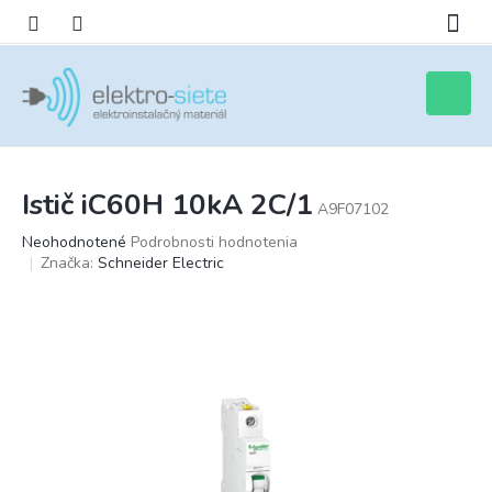
Prejsť
na
obsah
Nákupn
košík
Istič iC60H 10kA 2C/1
A9F07102
Priemerné
Neohodnotené
Podrobnosti hodnotenia
hodnotenie
Značka:
Schneider Electric
produktu
je
0,0
z
5
hviezdičiek.