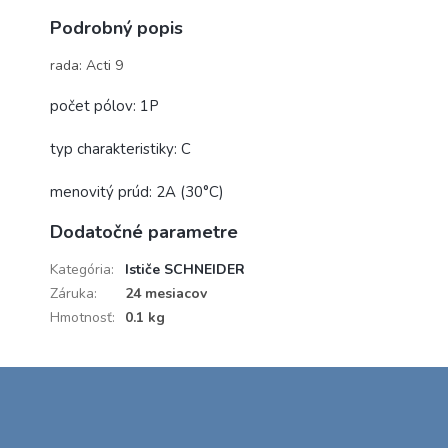
Podrobný popis
rada: Acti 9
počet pólov: 1P
typ charakteristiky: C
menovitý prúd: 2A (30°C)
Dodatočné parametre
Kategória
:
Ističe SCHNEIDER
Záruka
:
24 mesiacov
Hmotnosť
:
0.1 kg
Z
á
p
ä