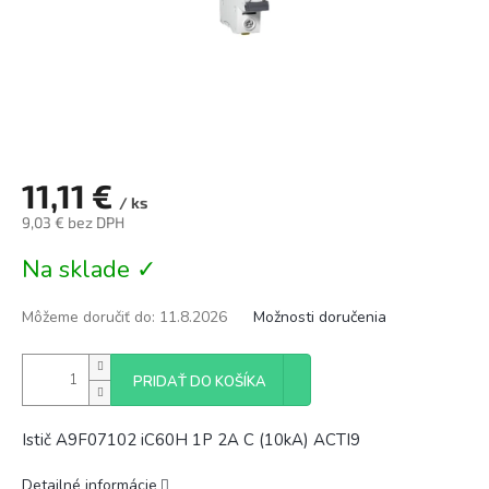
11,11 €
/ ks
9,03 € bez DPH
Jednotková
Na sklade ✓
cena:
Môžeme doručiť do:
11.8.2026
Možnosti doručenia
PRIDAŤ DO KOŠÍKA
Istič A9F07102 iC60H 1P 2A C (10kA) ACTI9
Detailné informácie