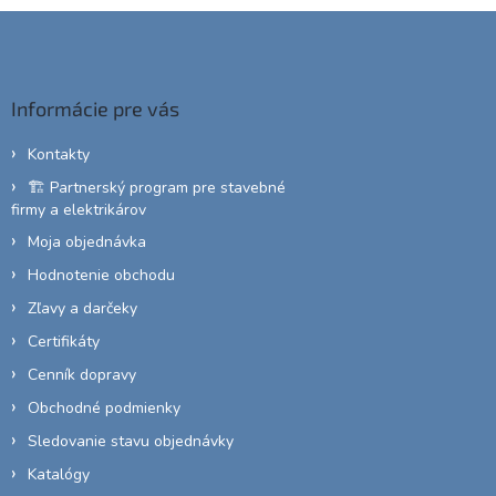
Z
á
p
ä
Informácie pre vás
t
i
Kontakty
e
🏗️ Partnerský program pre stavebné
firmy a elektrikárov
Moja objednávka
Hodnotenie obchodu
Zľavy a darčeky
Certifikáty
Cenník dopravy
Obchodné podmienky
Sledovanie stavu objednávky
Katalógy