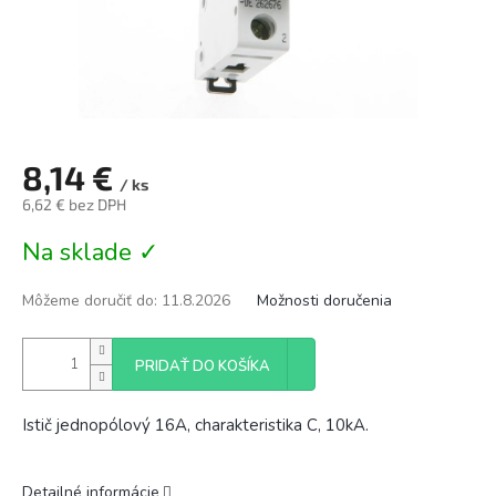
8,14 €
/ ks
6,62 € bez DPH
Jednotková
Na sklade ✓
cena:
Môžeme doručiť do:
11.8.2026
Možnosti doručenia
PRIDAŤ DO KOŠÍKA
Istič jednopólový 16A, charakteristika C, 10kA.
Detailné informácie