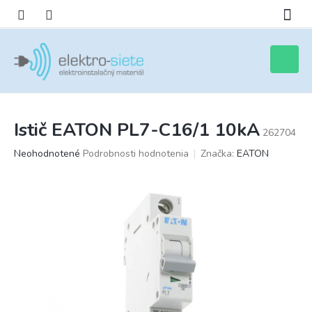
Prejsť
na
obsah
Nákupn
košík
Istič EATON PL7-C16/1 10kA
262704
Priemerné
Neohodnotené
Podrobnosti hodnotenia
Značka:
EATON
hodnotenie
produktu
je
0,0
z
5
hviezdičiek.