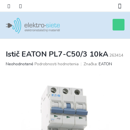
Prejsť
na
obsah
Nákupn
košík
Istič EATON PL7-C50/3 10kA
263414
Priemerné
Neohodnotené
Podrobnosti hodnotenia
Značka:
EATON
hodnotenie
produktu
je
0,0
z
5
hviezdičiek.