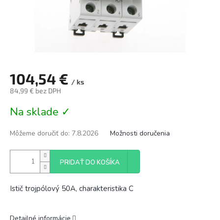
104,54 €
/ ks
84,99 € bez DPH
Jednotková
Na sklade ✓
cena:
Môžeme doručiť do:
7.8.2026
Možnosti doručenia
PRIDAŤ DO KOŠÍKA
Istič trojpólový 50A, charakteristika C
Detailné informácie