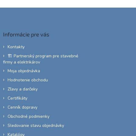
Z
á
p
ä
Informácie pre vás
t
i
Kontakty
e
🏗️ Partnerský program pre stavebné
firmy a elektrikárov
Moja objednávka
Hodnotenie obchodu
Zľavy a darčeky
Certifikáty
Cenník dopravy
Obchodné podmienky
Sledovanie stavu objednávky
Katalógy