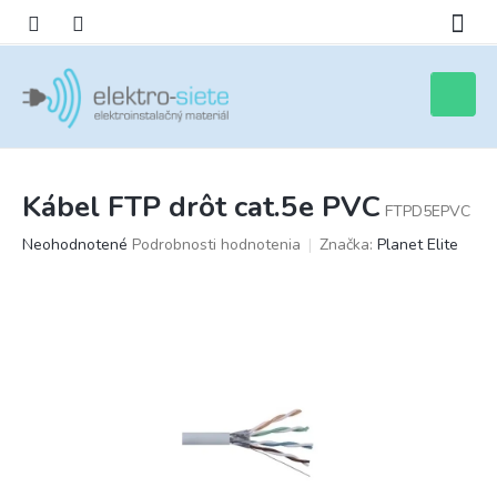
Prejsť
na
obsah
Nákupn
košík
Kábel FTP drôt cat.5e PVC
FTPD5EPVC
Priemerné
Neohodnotené
Podrobnosti hodnotenia
Značka:
Planet Elite
hodnotenie
produktu
je
0,0
z
5
hviezdičiek.