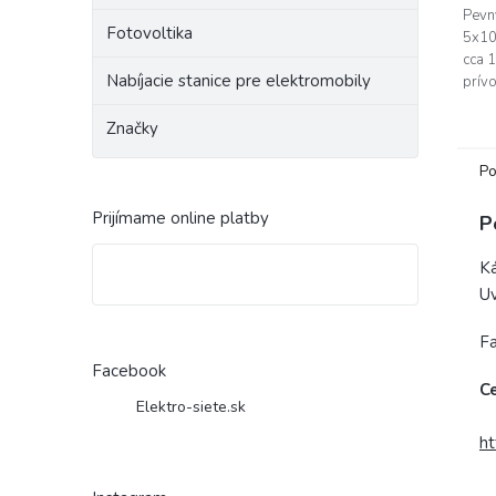
hviez
Pevn
Fotovoltika
5x10
cca 
Nabíjacie stanice pre elektromobily
prív
Značky
Po
Prijímame online platby
P
Ká
Uv
Fa
Facebook
C
Elektro-siete.sk
ht