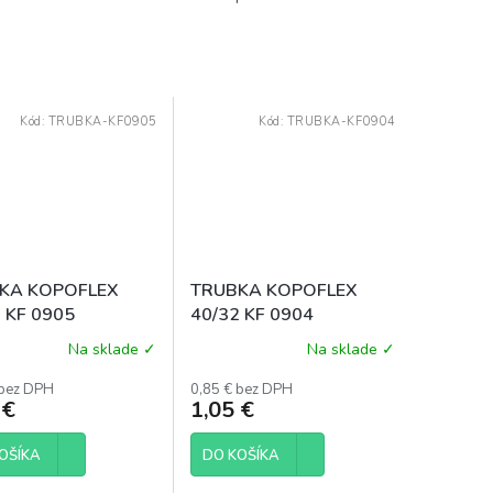
Kód:
TRUBKA-KF0905
Kód:
TRUBKA-KF0904
KA KOPOFLEX
TRUBKA KOPOFLEX
 KF 0905
40/32 KF 0904
Na sklade ✓
Na sklade ✓
 bez DPH
0,85 € bez DPH
 €
1,05 €
OŠÍKA
DO KOŠÍKA