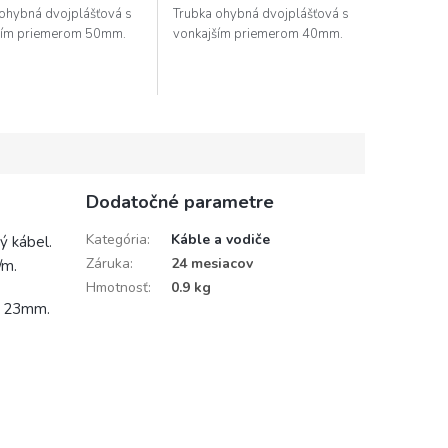
ohybná dvojplášťová s
Trubka ohybná dvojplášťová s
ším priemerom 50mm.
vonkajším priemerom 40mm.
Dodatočné parametre
Kategória
:
Káble a vodiče
ý kábel.
Záruka
:
24 mesiacov
/m.
Hmotnosť
:
0.9 kg
je 23mm.