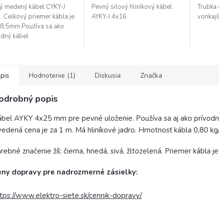
dičiek.
ý medený kábel CYKY-J
Pevný silový hliníkový kábel
Trubka 
. Celkový priemer kábla je
AYKY-J 4x16.
vonkaj
18,5mm.Používa sa ako
odný kábel.
pis
Hodnotenie (1)
Diskusia
Značka
odrobný popis
bel AYKY 4x25 mm pre pevné uloženie. Používa sa aj ako prívodn
edená cena je za 1 m. Má hliníkové jadro. Hmotnosť kábla 0,80 kg
rebné značenie žíl: čierna, hnedá, sivá, žltozelená. Priemer kábla 
eny dopravy pre nadrozmerné zásielky:
tps://www.elektro-siete.sk/cennik-dopravy/