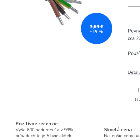
3,69 €
Pevný
–14 %
cca 
Použí
Detai
TL
Pozitívne recenzie
Skvelá cena
Vyše 600 hodnotení a v 99%
prípadoch to je 5 hviezdičiek
Najlepšie ceny na