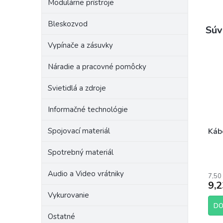
Modulárne prístroje
Bleskozvod
Súv
Vypínače a zásuvky
Náradie a pracovné pomôcky
Svietidlá a zdroje
Informačné technológie
Spojovací materiál
Káb
Spotrebný materiál
Prie
hodn
Audio a Video vrátniky
7,50
prod
9,2
je
Vykurovanie
5,0
z
DO
5
Ostatné