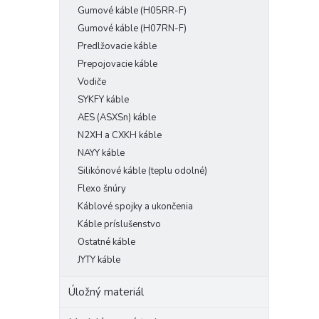
Gumové káble (H05RR-F)
Gumové káble (H07RN-F)
Predlžovacie káble
Prepojovacie káble
Vodiče
SYKFY káble
AES (ASXSn) káble
N2XH a CXKH káble
NAYY káble
Silikónové káble (teplu odolné)
Flexo šnúry
Káblové spojky a ukončenia
Káble príslušenstvo
Ostatné káble
JYTY káble
Úložný materiál