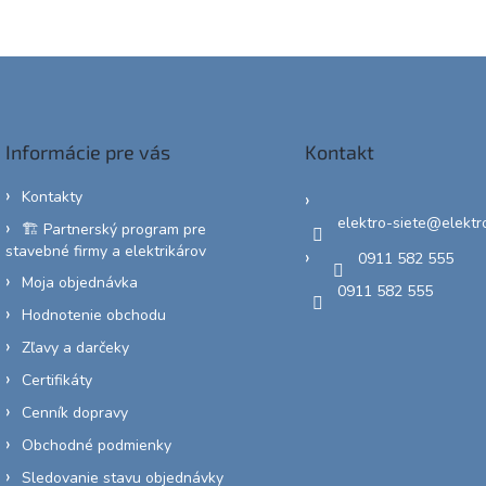
Informácie pre vás
Kontakt
Kontakty
elektro-siete
@
elektr
🏗️ Partnerský program pre
stavebné firmy a elektrikárov
0911 582 555
Moja objednávka
0911 582 555
Hodnotenie obchodu
Zľavy a darčeky
Certifikáty
Cenník dopravy
Obchodné podmienky
Sledovanie stavu objednávky