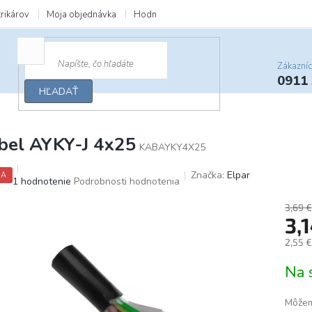
trikárov
Moja objednávka
Hodnotenie obchodu
Zľavy a darčeky
Zákazní
0911
HĽADAŤ
bel AYKY-J 4x25
KABAYKY4X25
Značka:
Elpar
IA
Priemerné
1 hodnotenie
Podrobnosti hodnotenia
hodnotenie
produktu
3,69 €
3,
je
5,0
2,55 
z
5
Jedno
Na 
hviezdičiek.
cena:
Môžem