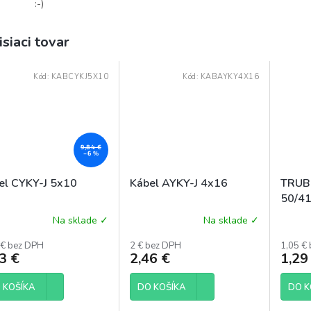
:-)
isiaci tovar
Kód:
KABCYKJ5X10
Kód:
KABAYKY4X16
9,84 €
–6 %
el CYKY-J 5x10
Kábel AYKY-J 4x16
TRUB
50/41
Na sklade ✓
Na sklade ✓
merné
otenie
 € bez DPH
2 € bez DPH
1,05 €
uktu
3 €
2,46 €
1,29
 KOŠÍKA
DO KOŠÍKA
DO K