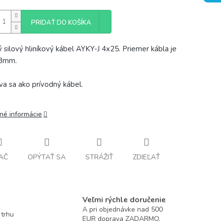
PRIDAŤ DO KOŠÍKA
 silový hliníkový kábel AYKY-J 4x25. Priemer kábla je
23mm.
va sa ako prívodný kábel.
lné informácie
AČ
OPÝTAŤ SA
STRÁŽIŤ
ZDIEĽAŤ
Veľmi rýchle doručenie
A pri objednávke nad 500
 trhu
EUR doprava ZADARMO.