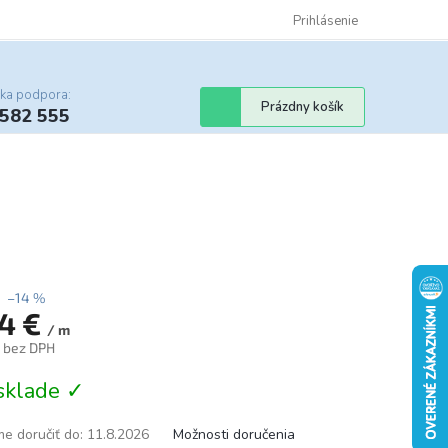
Certifikáty
Cenník dopravy
Obchodné podmienky
Prihlásenie
Sledovanie st
cka podpora:
Nákupný
Prázdny košík
 582 555
košík
–14 %
14 €
/ m
€ bez DPH
tková
sklade ✓
e doručiť do:
11.8.2026
Možnosti doručenia