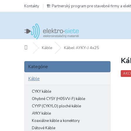
Prejsť
Kontakty
🏗️ Partnerský program pre stavebné firmy a elek
na
obsah
Domov
Káble
Kábel AYKY-J 4x25
Ká
B
Preskočiť
o
Kategórie
kategórie
č
AKC
n
Káble
ý
p
CYKY káble
a
Ohybné CYSY (H05VV-F) káble
n
CYYP (CYKYLO) ploché káble
e
AYKY káble
l
Koaxiálne káble a konektory
Dátové Káble