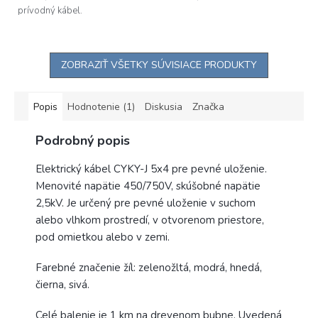
prívodný kábel.
ZOBRAZIŤ VŠETKY SÚVISIACE PRODUKTY
Popis
Hodnotenie (1)
Diskusia
Značka
Podrobný popis
Elektrický kábel CYKY-J 5x4 pre pevné uloženie.
Menovité napätie 450/750V, skúšobné napätie
2,5kV. Je určený pre pevné uloženie v suchom
alebo vlhkom prostredí, v otvorenom priestore,
pod omietkou alebo v zemi.
Farebné značenie žíl: zelenožltá, modrá, hnedá,
čierna, sivá.
Celé balenie je 1 km na drevenom bubne. Uvedená