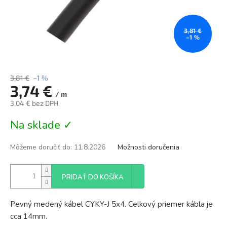
3,81 €
–1 %
3,81 €
–1 %
3,74 €
/ m
3,04 € bez DPH
Jednotková
Na sklade ✓
cena:
Môžeme doručiť do:
11.8.2026
Možnosti doručenia
PRIDAŤ DO KOŠÍKA
Pevný medený kábel CYKY-J 5x4. Celkový priemer kábla je
cca 14mm.