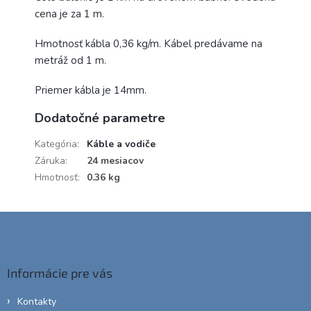
cena je za 1 m.
Hmotnosť kábla 0,36 kg/m. Kábel predávame na
metráž od 1 m.
Priemer kábla je 14mm.
Dodatočné parametre
Kategória
:
Káble a vodiče
Záruka
:
24 mesiacov
Hmotnosť
:
0.36 kg
Z
á
p
ä
Informácie pre vás
t
i
Kontakty
e