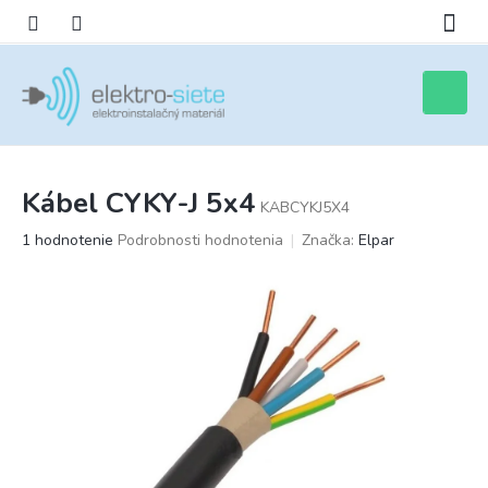
Prejsť
na
obsah
Nákupn
košík
Kábel CYKY-J 5x4
KABCYKJ5X4
Priemerné
1 hodnotenie
Podrobnosti hodnotenia
Značka:
Elpar
hodnotenie
produktu
je
5,0
z
5
hviezdičiek.