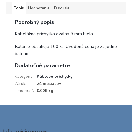
Popis
Hodnotenie
Diskusia
Podrobný popis
Kabelážna príchytka oválna 9 mm biela.
Balenie obsahuje 100 ks. Uvedená cena je za jedno
balenie.
Dodatočné parametre
Kategória
:
Káblové príchytky
Záruka
:
24 mesiacov
Hmotnosť
:
0.008 kg
Z
á
p
ä
Informácie pre vás