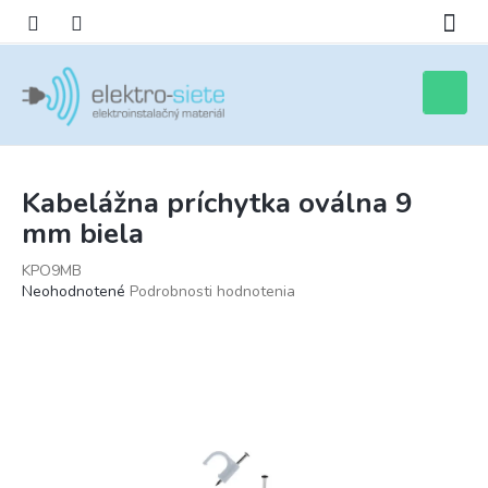
Prejsť
na
obsah
Nákupn
košík
Kabelážna príchytka oválna 9
mm biela
KPO9MB
Priemerné
Neohodnotené
Podrobnosti hodnotenia
hodnotenie
produktu
je
0,0
z
5
hviezdičiek.