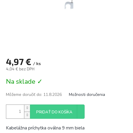
4,97 €
/ ks
4,04 € bez DPH
Jednotková
Na sklade ✓
cena:
Môžeme doručiť do:
11.8.2026
Možnosti doručenia
PRIDAŤ DO KOŠÍKA
Kabelážna príchytka oválna 9 mm biela