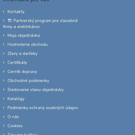
t
i
Kontakty
e
🏗️ Partnerský program pre stavebné
firmy a elektrikárov
Moja objednávka
Hodnotenie obchodu
Zľavy a darčeky
Certifikáty
Cenník dopravy
Obchodné podmienky
Sledovanie stavu objednávky
Katalógy
Podmienky ochrany osobných údajov
O nás
Cookies
Tipy pre kutilov