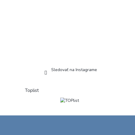
Sledovať na Instagrame
Toplist
Z
á
p