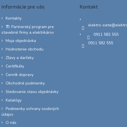
Informácie pre vás
Kontakt
Kontakty
elektro-siete
@
elektr
🏗️ Partnerský program pre
stavebné firmy a elektrikárov
0911 582 555
Moja objednávka
0911 582 555
Hodnotenie obchodu
Zľavy a darčeky
Certifikáty
Cenník dopravy
Obchodné podmienky
Sledovanie stavu objednávky
Katalógy
Podmienky ochrany osobných
údajov
O nás