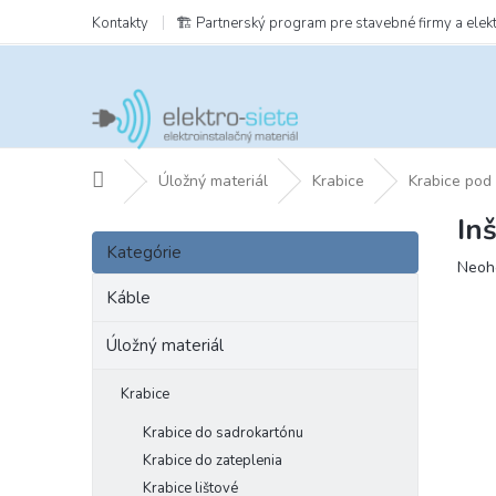
Prejsť
Kontakty
🏗️ Partnerský program pre stavebné firmy a elek
na
obsah
Domov
Úložný materiál
Krabice
Krabice pod
In
B
Preskočiť
o
Kategórie
kategórie
Prie
Neoh
č
hodn
n
Káble
prod
ý
je
p
Úložný materiál
0,0
a
z
5
n
Krabice
hviezd
e
Krabice do sadrokartónu
l
Krabice do zateplenia
Krabice lištové