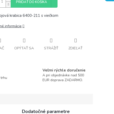
PRIDAŤ DO KOŠÍKA
rojová krabica 6400-211 s viečkom
lné informácie
AČ
OPÝTAŤ SA
STRÁŽIŤ
ZDIEĽAŤ
Veľmi rýchle doručenie
A pri objednávke nad 500
 trhu
EUR doprava ZADARMO.
Dodatočné parametre