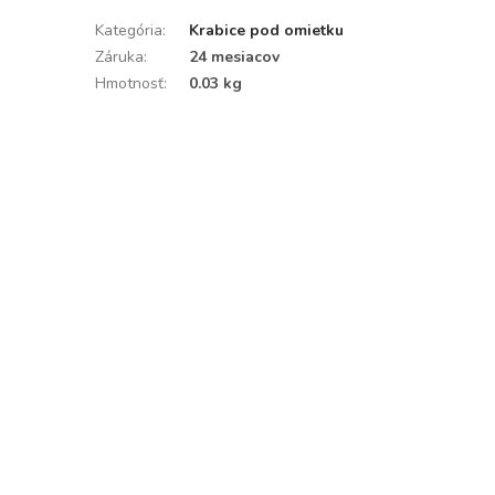
Kategória
:
Krabice pod omietku
Záruka
:
24 mesiacov
Hmotnosť
:
0.03 kg