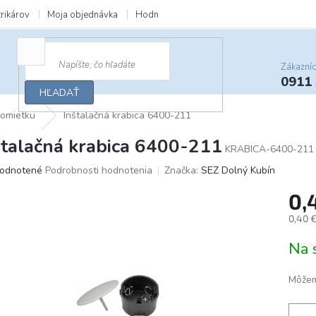
trikárov
Moja objednávka
Hodnotenie obchodu
Zľavy a darčeky
Zákazní
0911
HĽADAŤ
 omietku
Inštalačná krabica 6400-211
štalačná krabica 6400-211
KRABICA-6400-211
merné
odnotené
Podrobnosti hodnotenia
Značka:
SEZ Dolný Kubín
otenie
0,
uktu
0,40 
Jedno
Na 
cena:
ičiek.
Môžem