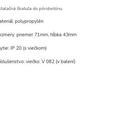
štalačná škatuľa do pórobetónu.
teriál: polypropylén
ozmery: priemer 71mm, hĺbka 43mm
ytie: IP 20 (s viečkom)
íslušenstvo: viečko: V 082 (v balení)