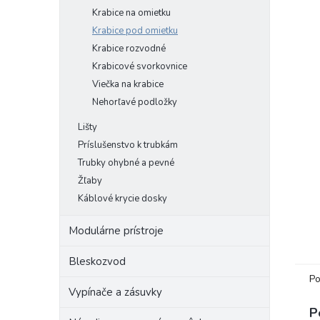
Krabice na omietku
Krabice pod omietku
Krabice rozvodné
Krabicové svorkovnice
Viečka na krabice
Nehorľavé podložky
Lišty
Príslušenstvo k trubkám
Trubky ohybné a pevné
Žľaby
Káblové krycie dosky
Modulárne prístroje
Bleskozvod
Po
Vypínače a zásuvky
P