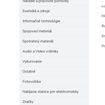
Náradie a pracovné pomôcky
In
Svietidlá a zdroje
Ma
Informačné technológie
R
Spojovací materiál
Kr
Spotrebný materiál
Pr
Audio a Video vrátniky
Vykurovanie
Ostatné
Fotovoltika
Nabíjacie stanice pre elektromobily
Značky