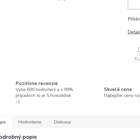
Príst
Detai
TL
Pozitívne recenzie
Skvelá cena
Vyše 600 hodnotení a v 99%
prípadoch to je 5 hviezdičiek
Najlepšie ceny na
:-)
pis
Hodnotenie
Diskusia
odrobný popis