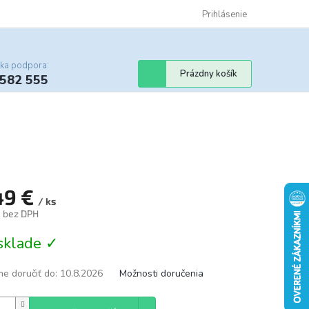
Certifikáty
Cenník dopravy
Obchodné podmienky
Prihlásenie
Sledovanie st
cka podpora:
Nákupný
Prázdny košík
 582 555
košík
49 €
/ ks
€ bez DPH
tková
sklade ✓
e doručiť do:
10.8.2026
Možnosti doručenia