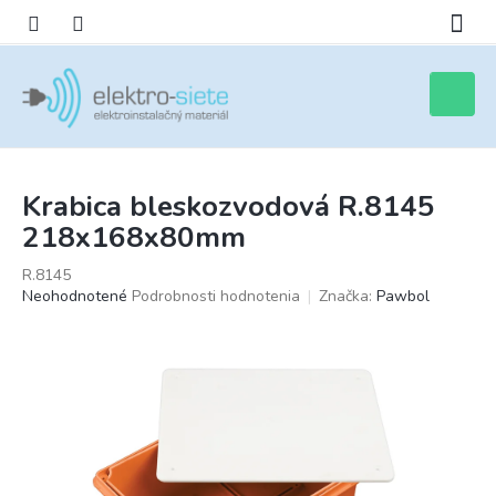
Prejsť
na
obsah
Nákupn
košík
Krabica bleskozvodová R.8145
218x168x80mm
R.8145
Priemerné
Neohodnotené
Podrobnosti hodnotenia
Značka:
Pawbol
hodnotenie
produktu
je
0,0
z
5
hviezdičiek.