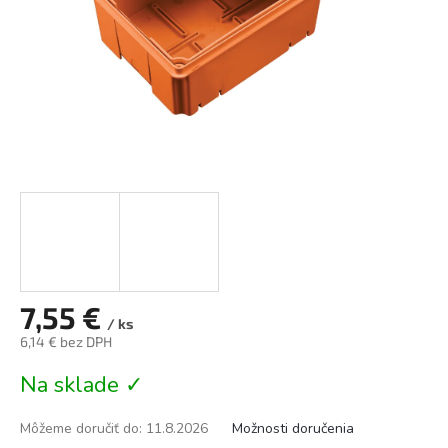
7,55 €
/ ks
6,14 € bez DPH
Jednotková
Na sklade ✓
cena:
Môžeme doručiť do:
11.8.2026
Možnosti doručenia