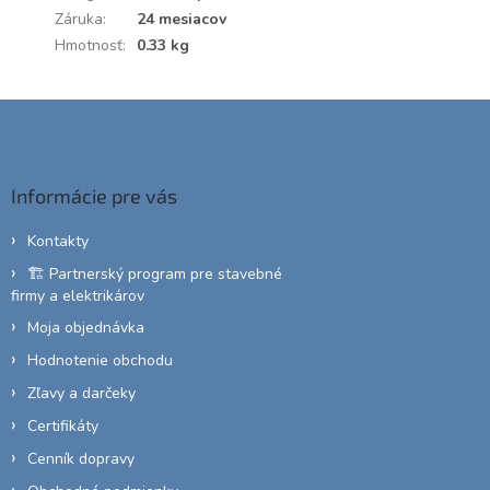
Záruka
:
24 mesiacov
Hmotnosť
:
0.33 kg
Z
á
p
ä
Informácie pre vás
t
i
Kontakty
e
🏗️ Partnerský program pre stavebné
firmy a elektrikárov
Moja objednávka
Hodnotenie obchodu
Zľavy a darčeky
Certifikáty
Cenník dopravy