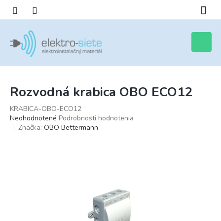
Prejsť
na
obsah
Nákupn
košík
Rozvodná krabica OBO ECO12
KRABICA-OBO-ECO12
Priemerné
Neohodnotené
Podrobnosti hodnotenia
hodnotenie
Značka:
OBO Bettermann
produktu
je
0,0
z
5
hviezdičiek.