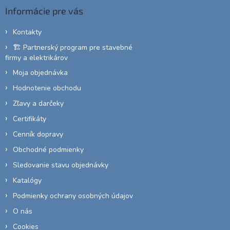
ä
Informácie pre vás
t
i
Kontakty
e
🏗️ Partnerský program pre stavebné
firmy a elektrikárov
Moja objednávka
Hodnotenie obchodu
Zľavy a darčeky
Certifikáty
Cenník dopravy
Obchodné podmienky
Sledovanie stavu objednávky
Katalógy
Podmienky ochrany osobných údajov
O nás
Cookies