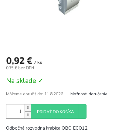
0,92 €
/ ks
0,75 € bez DPH
Jednotková
Na sklade ✓
cena:
Môžeme doručiť do:
11.8.2026
Možnosti doručenia
PRIDAŤ DO KOŠÍKA
Odbočná rozvodná krabica OBO ECO12