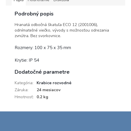
Podrobný popis
Hranatá odbočná škatuľa ECO 12 (2001006),
odnímateľné viečko, vývody s možnosťou odrezania
zvnútra. Bez svorkovnice.
Rozmery: 100 x 75 x 35 mm
Krytie: IP 54
Dodatočné parametre
Kategória
:
Krabice rozvodné
Záruka
:
24 mesiacov
Hmotnosť
:
0.2 kg
Z
á
p