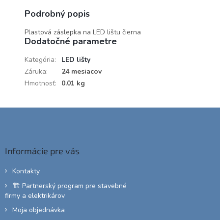
Podrobný popis
Plastová záslepka na LED lištu čierna
Dodatočné parametre
Kategória
:
LED lišty
Záruka
:
24 mesiacov
Hmotnosť
:
0.01 kg
Z
á
p
ä
Informácie pre vás
t
i
Kontakty
e
🏗️ Partnerský program pre stavebné
firmy a elektrikárov
Moja objednávka