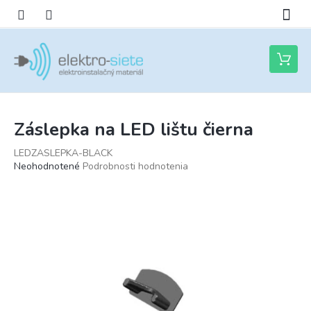
Prejsť
na
obsah
Nákupn
košík
Záslepka na LED lištu čierna
LEDZASLEPKA-BLACK
Priemerné
Neohodnotené
Podrobnosti hodnotenia
hodnotenie
produktu
je
0,0
z
5
hviezdičiek.