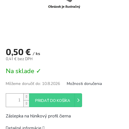
0,50 €
/ ks
0,41 € bez DPH
Jednotková
Na sklade ✓
cena:
Môžeme doručiť do:
10.8.2026
Možnosti doručenia
PRIDAŤ DO KOŠÍKA
Záslepka na hliníkový profil čierna
Detailné informácie