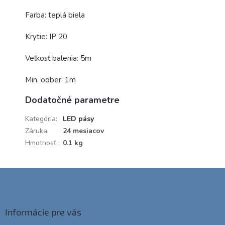
Farba: teplá biela
Krytie: IP 20
Veľkosť balenia: 5m
Min. odber: 1m
Dodatočné parametre
Kategória
:
LED pásy
Záruka
:
24 mesiacov
Hmotnosť
:
0.1 kg
Z
á
p
ä
Informácie pre vás
t