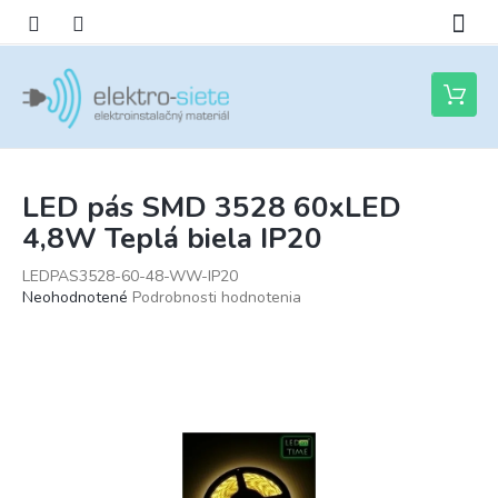
Prejsť
na
obsah
Nákupn
košík
LED pás SMD 3528 60xLED
4,8W Teplá biela IP20
LEDPAS3528-60-48-WW-IP20
Priemerné
Neohodnotené
Podrobnosti hodnotenia
hodnotenie
produktu
je
0,0
z
5
hviezdičiek.