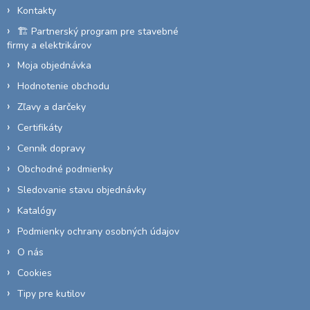
i
Kontakty
e
🏗️ Partnerský program pre stavebné
firmy a elektrikárov
Moja objednávka
Hodnotenie obchodu
Zľavy a darčeky
Certifikáty
Cenník dopravy
Obchodné podmienky
Sledovanie stavu objednávky
Katalógy
Podmienky ochrany osobných údajov
O nás
Cookies
Tipy pre kutilov