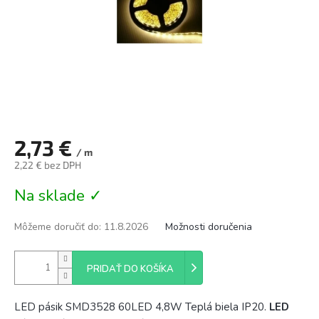
2,73 €
/ m
2,22 € bez DPH
Jednotková
Na sklade ✓
cena:
Môžeme doručiť do:
11.8.2026
Možnosti doručenia
PRIDAŤ DO KOŠÍKA
LED pásik SMD3528 60LED 4,8W Teplá biela IP20.
LED