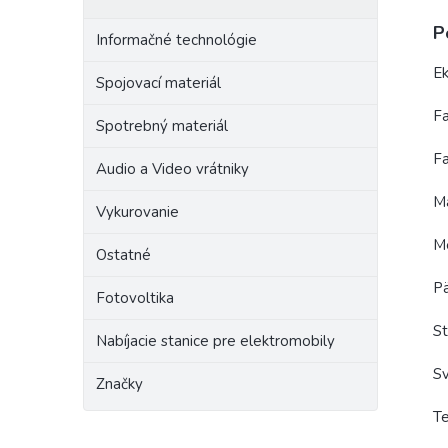
P
Informačné technológie
Ek
Spojovací materiál
Fa
Spotrebný materiál
Fa
Audio a Video vrátniky
Ma
Vykurovanie
M
Ostatné
Pä
Fotovoltika
St
Nabíjacie stanice pre elektromobily
Sv
Značky
Te