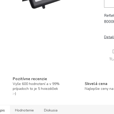
Refl
8000
Detai
TL
Pozitívne recenzie
Skvelá cena
Vyše 600 hodnotení a v 99%
prípadoch to je 5 hviezdičiek
Najlepšie ceny na
:-)
pis
Hodnotenie
Diskusia