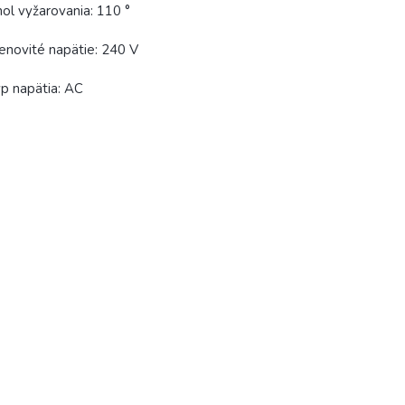
ol vyžarovania: 110 °
novité napätie: 240 V
p napätia: AC