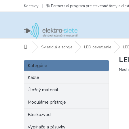
Prejsť
Kontakty
🏗️ Partnerský program pre stavebné firmy a elek
na
obsah
Domov
Svietidlá a zdroje
LED osvetlenie
LED
LE
B
Preskočiť
o
Kategórie
kategórie
Prie
Neoh
č
hodn
n
Káble
prod
ý
je
p
Úložný materiál
0,0
a
z
Modulárne prístroje
5
n
hviezd
e
Bleskozvod
l
Vypínače a zásuvky