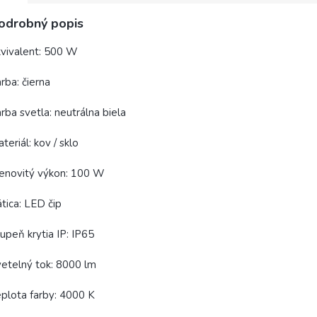
odrobný popis
vivalent: 500 W
rba: čierna
rba svetla: neutrálna biela
teriál: kov / sklo
enovitý výkon: 100 W
tica: LED čip
upeň krytia IP: IP65
etelný tok: 8000 lm
plota farby: 4000 K