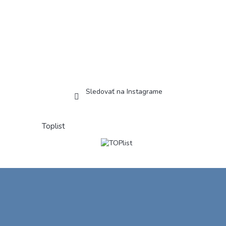
Sledovať na Instagrame
Toplist
Z
á
p
ä
t