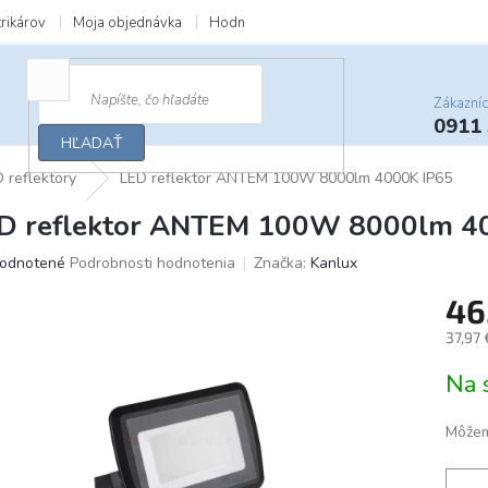
trikárov
Moja objednávka
Hodnotenie obchodu
Zľavy a darčeky
Zákazní
0911
HĽADAŤ
 reflektory
LED reflektor ANTEM 100W 8000lm 4000K IP65
D reflektor ANTEM 100W 8000lm 4
merné
odnotené
Podrobnosti hodnotenia
Značka:
Kanlux
otenie
46
uktu
37,97
Jedno
Na 
cena:
ičiek.
Môžem