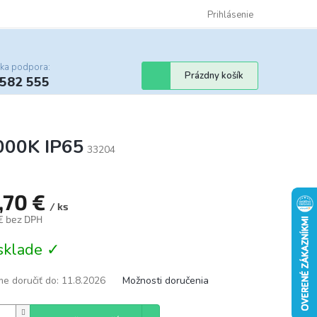
Certifikáty
Cenník dopravy
Obchodné podmienky
Prihlásenie
Sledovanie st
cka podpora:
Nákupný
Prázdny košík
 582 555
košík
000K IP65
33204
,70 €
/ ks
 € bez DPH
tková
sklade ✓
e doručiť do:
11.8.2026
Možnosti doručenia