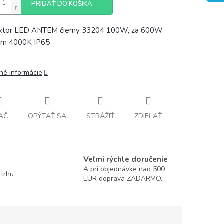
PRIDAŤ DO KOŠÍKA
ektor LED ANTEM čierny 33204 100W, za 600W
lm 4000K IP65
lné informácie
AČ
OPÝTAŤ SA
STRÁŽIŤ
ZDIEĽAŤ
Veľmi rýchle doručenie
A pri objednávke nad 500
 trhu
EUR doprava ZADARMO.