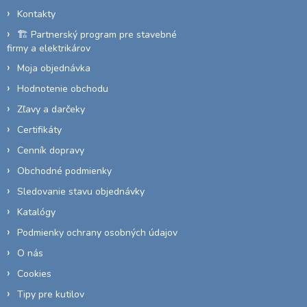
i
Kontakty
e
🏗️ Partnerský program pre stavebné
firmy a elektrikárov
Moja objednávka
Hodnotenie obchodu
Zľavy a darčeky
Certifikáty
Cenník dopravy
Obchodné podmienky
Sledovanie stavu objednávky
Katalógy
Podmienky ochrany osobných údajov
O nás
Cookies
Tipy pre kutilov