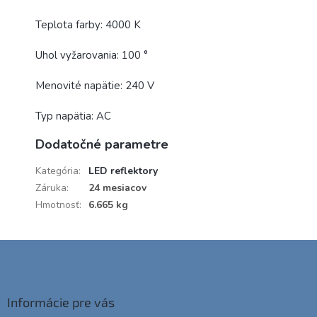
Teplota farby: 4000 K
Uhol vyžarovania: 100 °
Menovité napätie: 240 V
Typ napätia: AC
Dodatočné parametre
Kategória
:
LED reflektory
Záruka
:
24 mesiacov
Hmotnosť
:
6.665 kg
Z
á
p
ä
Informácie pre vás
t