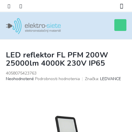
Prejsť
na
obsah
Nákupn
košík
LED reflektor FL PFM 200W
25000lm 4000K 230V IP65
4058075423763
Priemerné
Neohodnotené
Podrobnosti hodnotenia
Značka:
LEDVANCE
hodnotenie
produktu
je
0,0
z
5
hviezdičiek.