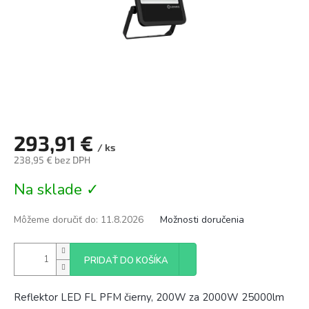
293,91 €
/ ks
238,95 € bez DPH
Jednotková
Na sklade ✓
cena:
Môžeme doručiť do:
11.8.2026
Možnosti doručenia
PRIDAŤ DO KOŠÍKA
Reflektor LED FL PFM čierny, 200W za 2000W 25000lm