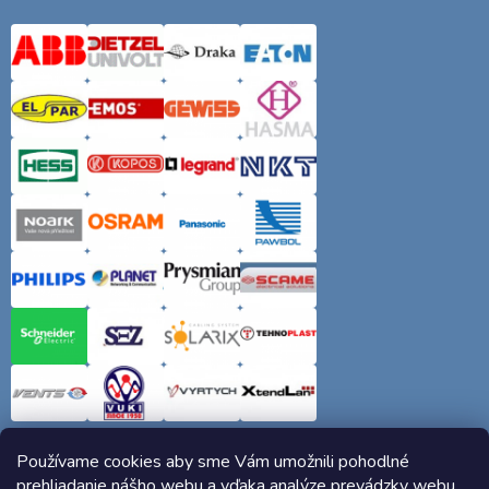
Používame cookies aby sme Vám umožnili pohodlné
prehliadanie nášho webu a vďaka analýze prevádzky webu