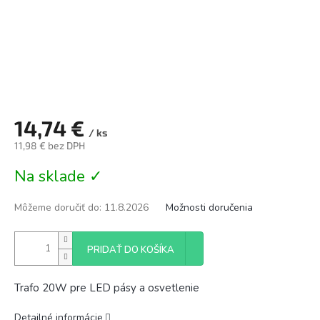
14,74 €
/ ks
11,98 € bez DPH
Jednotková
Na sklade ✓
cena:
Môžeme doručiť do:
11.8.2026
Možnosti doručenia
PRIDAŤ DO KOŠÍKA
Trafo 20W pre LED pásy a osvetlenie
Detailné informácie