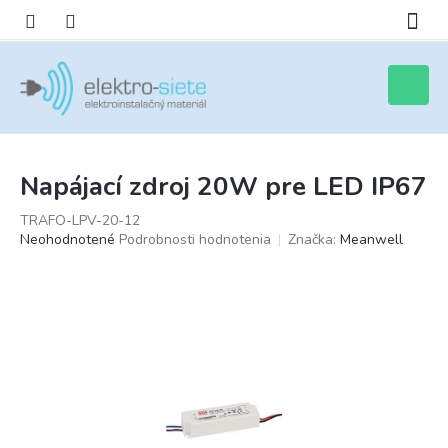
Prejsť
na
obsah
Nákupn
košík
Napájací zdroj 20W pre LED IP67
TRAFO-LPV-20-12
Priemerné
Neohodnotené
Podrobnosti hodnotenia
Značka:
Meanwell
hodnotenie
produktu
je
0,0
z
5
hviezdičiek.