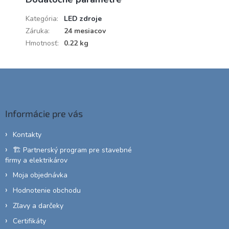
Kategória
:
LED zdroje
Záruka
:
24 mesiacov
Hmotnosť
:
0.22 kg
Z
á
p
ä
Informácie pre vás
t
i
Kontakty
e
🏗️ Partnerský program pre stavebné
firmy a elektrikárov
Moja objednávka
Hodnotenie obchodu
Zľavy a darčeky
Certifikáty