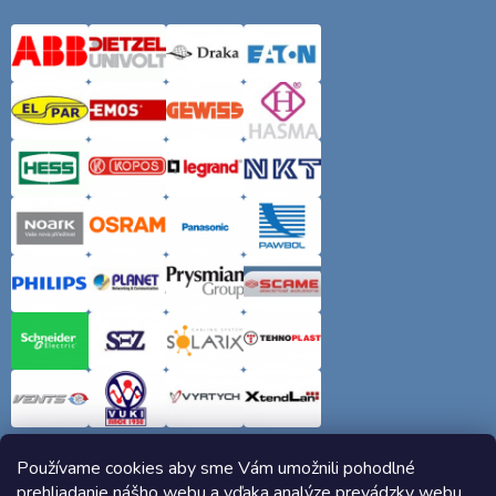
Používame cookies aby sme Vám umožnili pohodlné
prehliadanie nášho webu a vďaka analýze prevádzky webu