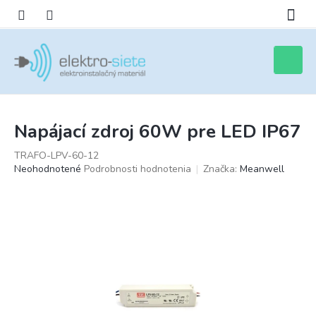
Prejsť
na
obsah
Nákupn
košík
Napájací zdroj 60W pre LED IP67
TRAFO-LPV-60-12
Priemerné
Neohodnotené
Podrobnosti hodnotenia
Značka:
Meanwell
hodnotenie
produktu
je
0,0
z
5
hviezdičiek.