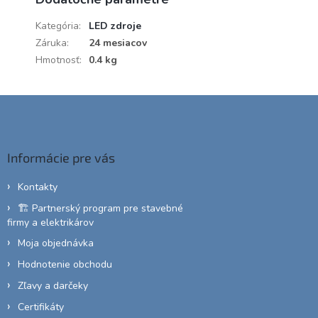
Kategória
:
LED zdroje
Záruka
:
24 mesiacov
Hmotnosť
:
0.4 kg
Z
á
p
ä
Informácie pre vás
t
i
Kontakty
e
🏗️ Partnerský program pre stavebné
firmy a elektrikárov
Moja objednávka
Hodnotenie obchodu
Zľavy a darčeky
Certifikáty