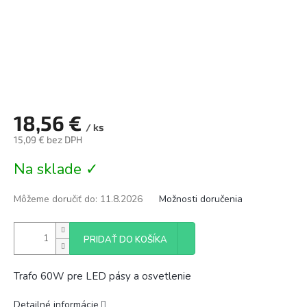
18,56 €
/ ks
15,09 € bez DPH
Jednotková
Na sklade ✓
cena:
Môžeme doručiť do:
11.8.2026
Možnosti doručenia
PRIDAŤ DO KOŠÍKA
Trafo 60W pre LED pásy a osvetlenie
Detailné informácie