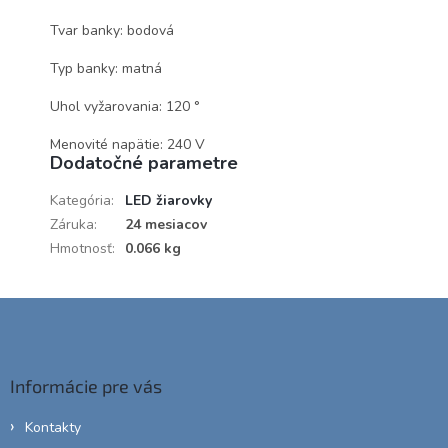
Tvar banky: bodová
Typ banky: matná
Uhol vyžarovania: 120 °
Menovité napätie: 240 V
Dodatočné parametre
Kategória
:
LED žiarovky
Záruka
:
24 mesiacov
Hmotnosť
:
0.066 kg
Z
á
p
ä
Informácie pre vás
t
i
Kontakty
e