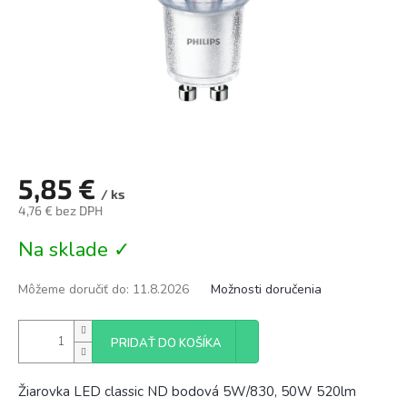
5,85 €
/ ks
4,76 € bez DPH
Jednotková
Na sklade ✓
cena:
Môžeme doručiť do:
11.8.2026
Možnosti doručenia
PRIDAŤ DO KOŠÍKA
Žiarovka LED classic ND bodová 5W/830, 50W 520lm