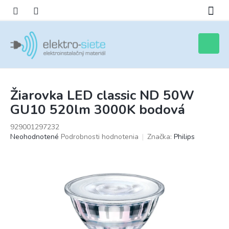
Prejsť
na
obsah
Nákupn
košík
Žiarovka LED classic ND 50W
GU10 520lm 3000K bodová
929001297232
Priemerné
Neohodnotené
Podrobnosti hodnotenia
Značka:
Philips
hodnotenie
produktu
je
0,0
z
5
hviezdičiek.