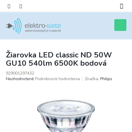
Prejsť
na
obsah
Nákupn
košík
Žiarovka LED classic ND 50W
GU10 540lm 6500K bodová
929001297432
Priemerné
Neohodnotené
Podrobnosti hodnotenia
Značka:
Philips
hodnotenie
produktu
je
0,0
z
5
hviezdičiek.