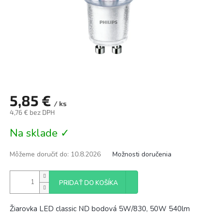
5,85 €
/ ks
4,76 € bez DPH
Jednotková
Na sklade ✓
cena:
Môžeme doručiť do:
10.8.2026
Možnosti doručenia
PRIDAŤ DO KOŠÍKA
Žiarovka LED classic ND bodová 5W/830, 50W 540lm