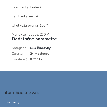
Tvar banky: bodová
Typ banky: matná
Uhol vyžarovania: 120 °
Menovité napätie: 230 V
Dodatočné parametre
Kategória
:
LED žiarovky
Záruka
:
24 mesiacov
Hmotnosť
:
0.038 kg
Z
á
p
ä
Informácie pre vás
t
i
Kontakty
e