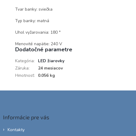
Tvar banky: sviečka
Typ banky: matná
Uhol vyžarovania: 180 °
Menovité napätie: 240 V
Dodatočné parametre
Kategória
:
LED žiarovky
Záruka
:
24 mesiacov
Hmotnosť
:
0.056 kg
Z
á
p
ä
Informácie pre vás
t
i
Kontakty
e