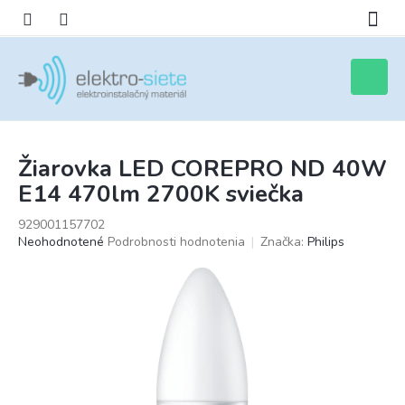
Prejsť
na
obsah
Nákupn
košík
Žiarovka LED COREPRO ND 40W
E14 470lm 2700K sviečka
929001157702
Priemerné
Neohodnotené
Podrobnosti hodnotenia
Značka:
Philips
hodnotenie
produktu
je
0,0
z
5
hviezdičiek.