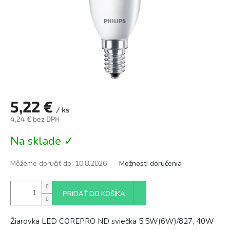
5,22 €
/ ks
4,24 € bez DPH
Jednotková
Na sklade ✓
cena:
Môžeme doručiť do:
10.8.2026
Možnosti doručenia
PRIDAŤ DO KOŠÍKA
Žiarovka LED COREPRO ND sviečka 5,5W(6W)/827, 40W